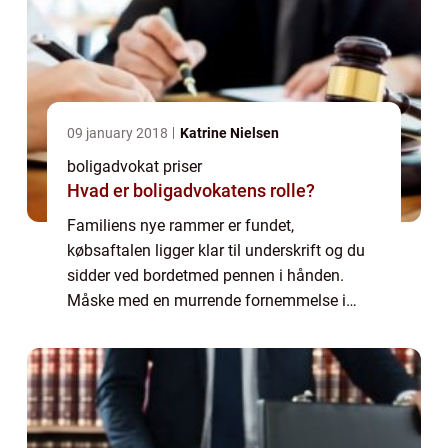
09 january 2018
Katrine Nielsen
boligadvokat priser
Hvad er boligadvokatens rolle?
Familiens nye rammer er fundet,
købsaftalen ligger klar til underskrift og du
sidder ved bordetmed pennen i hånden.
Måske med en murrende fornemmelse i
maven; for hvad nu, hvis det går galt? Hvis
der er noget du har overset? ...