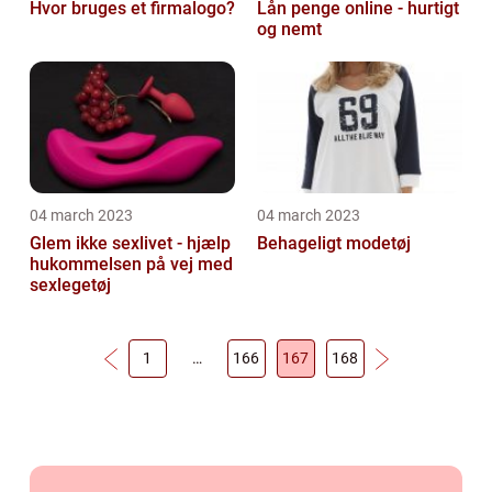
Hvor bruges et firmalogo?
Lån penge online - hurtigt
og nemt
04 march 2023
04 march 2023
Glem ikke sexlivet - hjælp
Behageligt modetøj
hukommelsen på vej med
sexlegetøj
1
…
166
167
168