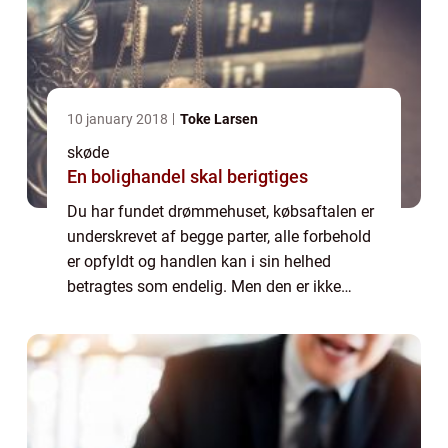
10 january 2018
Toke Larsen
skøde
En bolighandel skal berigtiges
Du har fundet drømmehuset, købsaftalen er
underskrevet af begge parter, alle forbehold
er opfyldt og handlen kan i sin helhed
betragtes som endelig. Men den er ikke
afsluttet endnu. På dette tidspunkt i handlen
er det nemlig k&osl...