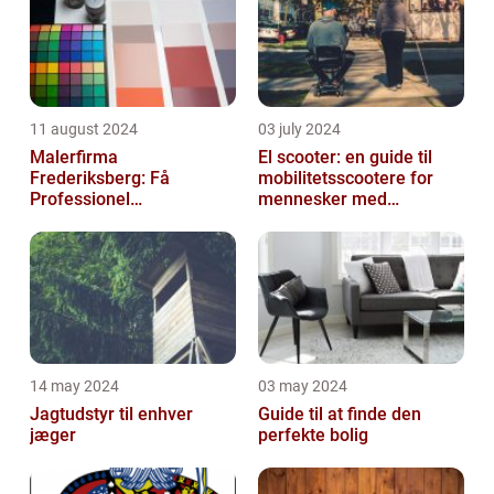
11 august 2024
03 july 2024
Malerfirma
El scooter: en guide til
Frederiksberg: Få
mobilitetsscootere for
Professionel
mennesker med
Malerservice til dit hjem
bevægelsesbesvær
eller virksomhed
14 may 2024
03 may 2024
Jagtudstyr til enhver
Guide til at finde den
jæger
perfekte bolig