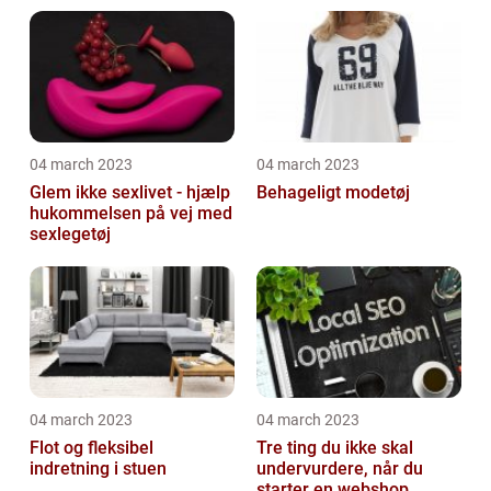
04 march 2023
04 march 2023
Glem ikke sexlivet - hjælp
Behageligt modetøj
hukommelsen på vej med
sexlegetøj
04 march 2023
04 march 2023
Flot og fleksibel
Tre ting du ikke skal
indretning i stuen
undervurdere, når du
starter en webshop