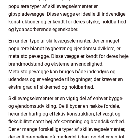
populære typer af skillevægselementer er
gipspladevægge. Disse vægge er ideelle til indvendige
konstruktioner og er kendt for deres styrke, holdbarhed
og lydabsorberende egenskaber.
En anden type af skillevægselementer, der er meget
populære blandt bygherrer og ejendomsudviklere, er
metalstolpevægge. Disse vægge er kendt for deres høje
brandmodstand og eksterne anvendelighed.
Metalstolpevægge kan bruges både indendørs og
udendørs og er velegnede til bygninger, der kræver en
ekstra grad af sikkerhed og holdbarhed.
Skillevægselementer er en vigtig del af enhver bygge-
og ejendomsudvikling. De tilbyder en række fordele,
herunder hurtig og effektiv konstruktion, let vægt og
fleksibilitet samt høj afskærmning og brandsikkerhed.
Der er mange forskellige typer af skillevægselementer,
der er tilgængelige på markedet i dag, og det er vigtigt