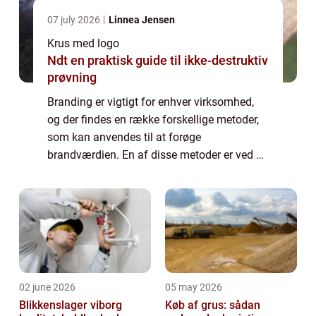
07 july 2026
Linnea Jensen
Krus med logo
Ndt en praktisk guide til ikke-destruktiv
prøvning
Branding er vigtigt for enhver virksomhed,
og der findes en række forskellige metoder,
som kan anvendes til at forøge
brandværdien. En af disse metoder er ved at
tage i brug krus med virksomhedens logo.
Det giver ikke kun et professionelt udseende,
m...
02 june 2026
05 may 2026
Blikkenslager viborg
Køb af grus: sådan