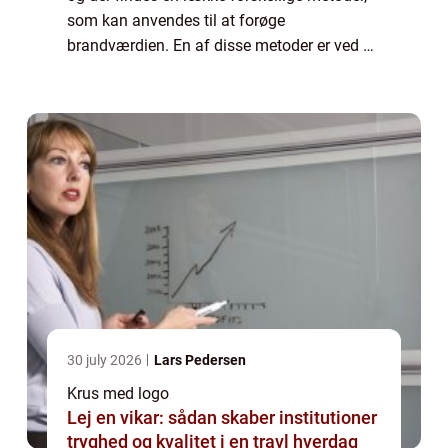
som kan anvendes til at forøge
brandværdien. En af disse metoder er ved at
tage i brug krus med virksomhedens logo.
Det giver ikke kun et professionelt udseende,
m...
30 july 2026
Lars Pedersen
Krus med logo
Lej en vikar: sådan skaber institutioner
tryghed og kvalitet i en travl hverdag