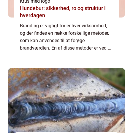
Krus med logo
Hundebur: sikkerhed, ro og struktur i
hverdagen
Branding er vigtigt for enhver virksomhed,
og der findes en række forskellige metoder,
som kan anvendes til at forøge
brandværdien. En af disse metoder er ved at
tage i brug krus med virksomhedens logo.
Det giver ikke kun et professionelt udseende,
m...