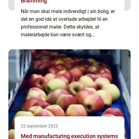
Bramming
Når man skal male indvendigt i sin bolig, er
det en god idé at overlade arbejdet til en
professionel maler. Dette skyldes, at
malerarbejde kan være svært og
tidskrævende – især hvis man ikke har den
rette uddannelse og erfaring. Du kan roligt
r...
22 september 2022
Med manufacturing execution systems