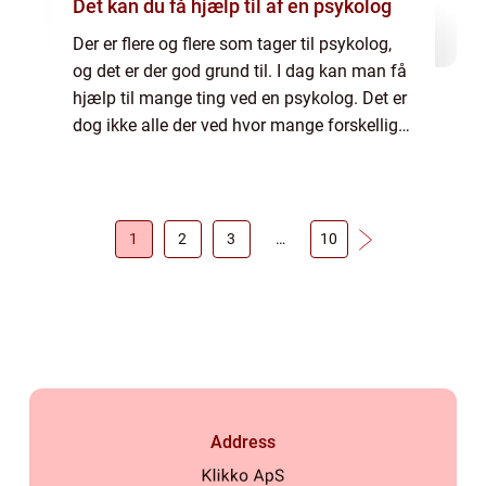
Det kan du få hjælp til af en psykolog
Der er flere og flere som tager til psykolog,
og det er der god grund til. I dag kan man få
hjælp til mange ting ved en psykolog. Det er
dog ikke alle der ved hvor mange forskellige
ting man reelt kan få hjælp til. I dette indlæg
vil vi tage udgangsp...
1
2
3
…
10
Address