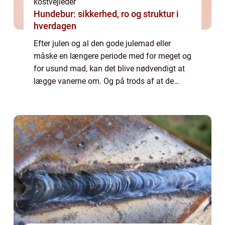
kostvejleder
Hundebur: sikkerhed, ro og struktur i
hverdagen
Efter julen og al den gode julemad eller
måske en længere periode med for meget og
for usund mad, kan det blive nødvendigt at
lægge vanerne om. Og på trods af at de
fleste mennesker godt ved, hvad der skal til
for, at d...