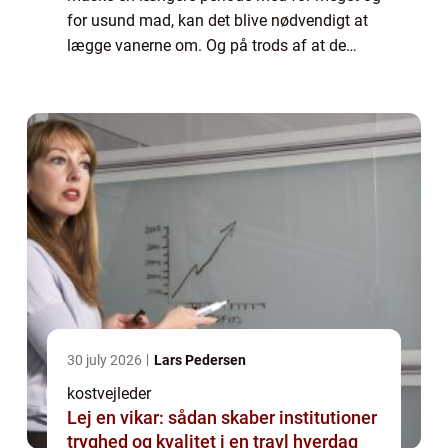
for usund mad, kan det blive nødvendigt at
lægge vanerne om. Og på trods af at de
fleste mennesker godt ved, hvad der skal til
for, at d...
30 july 2026
Lars Pedersen
kostvejleder
Lej en vikar: sådan skaber institutioner
tryghed og kvalitet i en travl hverdag