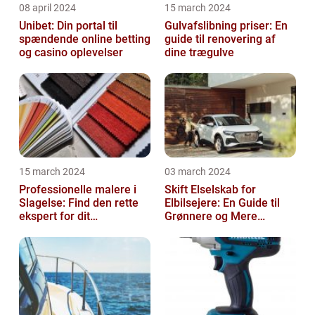
08 april 2024
15 march 2024
Unibet: Din portal til
Gulvafslibning priser: En
spændende online betting
guide til renovering af
og casino oplevelser
dine trægulve
15 march 2024
03 march 2024
Professionelle malere i
Skift Elselskab for
Slagelse: Find den rette
Elbilsejere: En Guide til
ekspert for dit
Grønnere og Mere
malerprojekt
Økonomisk Kørsel