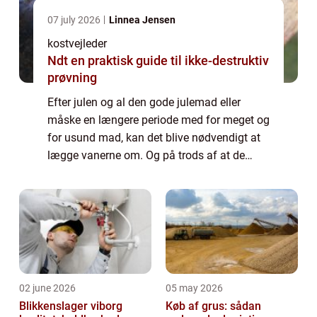
07 july 2026
Linnea Jensen
kostvejleder
Ndt en praktisk guide til ikke-destruktiv
prøvning
Efter julen og al den gode julemad eller
måske en længere periode med for meget og
for usund mad, kan det blive nødvendigt at
lægge vanerne om. Og på trods af at de
fleste mennesker godt ved, hvad der skal til
for, at d...
02 june 2026
05 may 2026
Blikkenslager viborg
Køb af grus: sådan