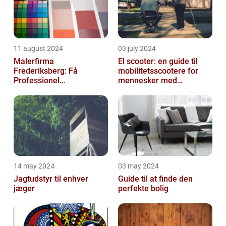
11 august 2024
03 july 2024
Malerfirma
El scooter: en guide til
Frederiksberg: Få
mobilitetsscootere for
Professionel
mennesker med
Malerservice til dit hjem
bevægelsesbesvær
eller virksomhed
14 may 2024
03 may 2024
Jagtudstyr til enhver
Guide til at finde den
jæger
perfekte bolig