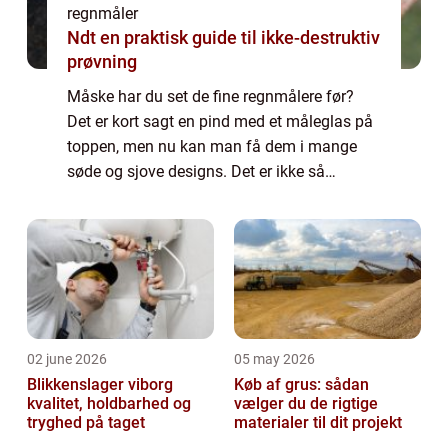
regnmåler
Ndt en praktisk guide til ikke-destruktiv
prøvning
Måske har du set de fine regnmålere før?
Det er kort sagt en pind med et måleglas på
toppen, men nu kan man få dem i mange
søde og sjove designs. Det er ikke så
spændende at have en pind med et
måleglas stående midt i haven, men med
alle de fine regn...
02 june 2026
05 may 2026
Blikkenslager viborg
Køb af grus: sådan
kvalitet, holdbarhed og
vælger du de rigtige
tryghed på taget
materialer til dit projekt