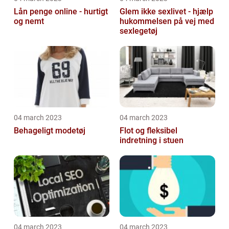
Lån penge online - hurtigt
Glem ikke sexlivet - hjælp
og nemt
hukommelsen på vej med
sexlegetøj
04 march 2023
04 march 2023
Behageligt modetøj
Flot og fleksibel
indretning i stuen
04 march 2023
04 march 2023