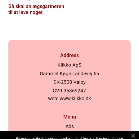
Så skal anlægsgartneren
til at lave noget
Address
web:
www.klikko.dk
Menu
Ads
About Us
På vores website bruges cookies til at huske dine indstillinger,