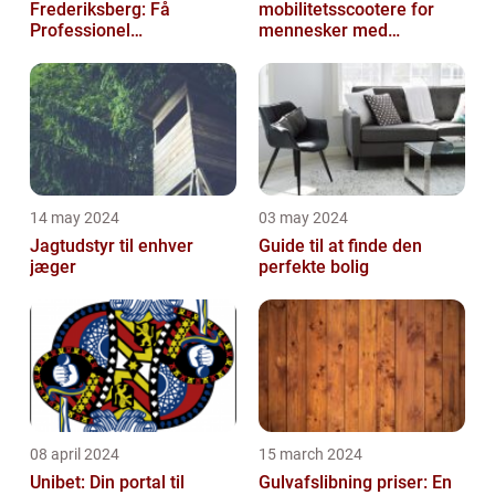
Frederiksberg: Få
mobilitetsscootere for
Professionel
mennesker med
Malerservice til dit hjem
bevægelsesbesvær
eller virksomhed
14 may 2024
03 may 2024
Jagtudstyr til enhver
Guide til at finde den
jæger
perfekte bolig
08 april 2024
15 march 2024
Unibet: Din portal til
Gulvafslibning priser: En