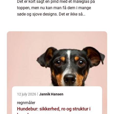
Det er kort sagt en pind med et måleglas på
toppen, men nu kan man få dem i mange
søde og sjove designs. Det er ikke så
spændende at have en pind med et
måleglas stående midt i haven, men med
alle de fine regn...
12 july 2026
Jannik Hansen
regnmåler
Hundebur: sikkerhed, ro og struktur i