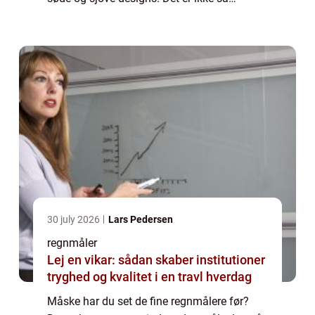
spændende at have en pind med et
måleglas stående midt i haven, men med
alle de fine regn...
30 july 2026
Lars Pedersen
regnmåler
Lej en vikar: sådan skaber institutioner
tryghed og kvalitet i en travl hverdag
Måske har du set de fine regnmålere før?