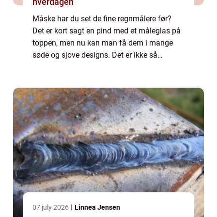
hverdagen
Måske har du set de fine regnmålere før?
Det er kort sagt en pind med et måleglas på
toppen, men nu kan man få dem i mange
søde og sjove designs. Det er ikke så
spændende at have en pind med et
måleglas stående midt i haven, men med
alle de fine regn...
07 july 2026
Linnea Jensen