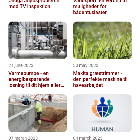
Undgå afløbsproblemer
Vandsport: En verden af
med TV inspektion
muligheder for
bådentusiaster
21 june 2023
30 may 2023
Varmepumpe - en
Makita græstrimmer -
energibesparende
den perfekte maskine til
løsning til dit hjem eller
havearbejdet
virksomhed
07 march 2023
04 march 2023