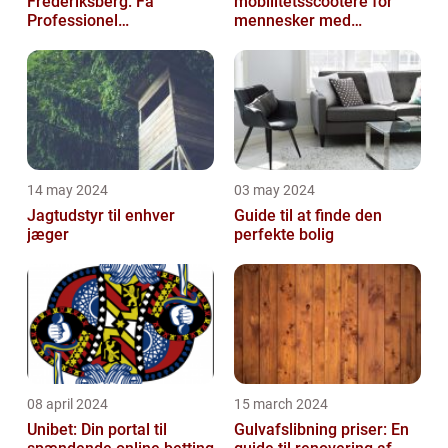
Frederiksberg: Få
mobilitetsscootere for
Professionel
mennesker med
Malerservice til dit hjem
bevægelsesbesvær
eller virksomhed
14 may 2024
03 may 2024
Jagtudstyr til enhver
Guide til at finde den
jæger
perfekte bolig
08 april 2024
15 march 2024
Unibet: Din portal til
Gulvafslibning priser: En