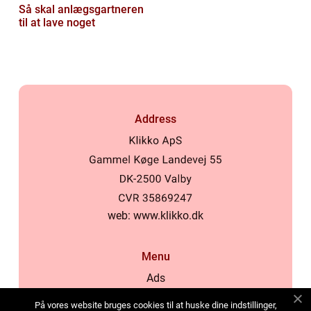
Så skal anlægsgartneren
til at lave noget
Address
web:
www.klikko.dk
Menu
Ads
About Us
På vores website bruges cookies til at huske dine indstillinger,