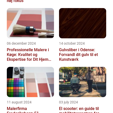
høj fokus
06 december 2024
14 october 2024
Professionelle Malere i
Gulvsliber i Odense:
Køge: Kvalitet og
Forvandl dit gulv til et
Ekspertise for Dit Hjem
Kunstværk
eller Virksomhed
11 august 2024
03 july 2024
Malerfirma
El scooter: en guide til