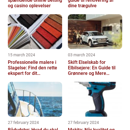
spændende online betting
guide til renovering af
og casino oplevelser
dine trægulve
15 march 2024
03 march 2024
Professionelle malere i
Skift Elselskab for
Slagelse: Find den rette
Elbilsejere: En Guide til
ekspert for dit
Grønnere og Mere
malerprojekt
Økonomisk Kørsel
27 february 2024
27 february 2024
Bådudstyr: Hvad du skal
Makita: Når kvalitet og