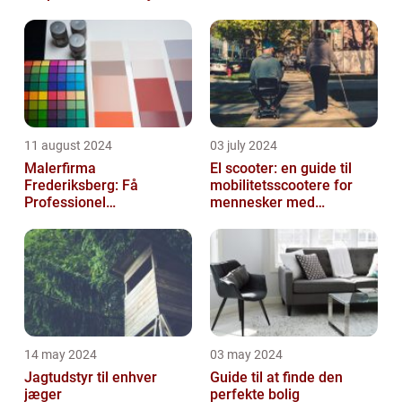
eller Virksomhed
11 august 2024
03 july 2024
Malerfirma
El scooter: en guide til
Frederiksberg: Få
mobilitetsscootere for
Professionel
mennesker med
Malerservice til dit hjem
bevægelsesbesvær
eller virksomhed
14 may 2024
03 may 2024
Jagtudstyr til enhver
Guide til at finde den
jæger
perfekte bolig