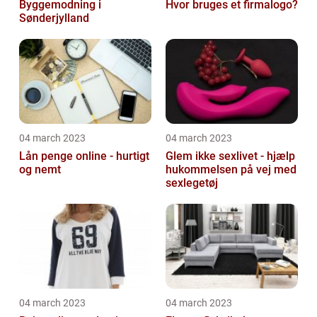
Byggemodning i
Hvor bruges et firmalogo?
Sønderjylland
04 march 2023
04 march 2023
Lån penge online - hurtigt
Glem ikke sexlivet - hjælp
og nemt
hukommelsen på vej med
sexlegetøj
04 march 2023
04 march 2023