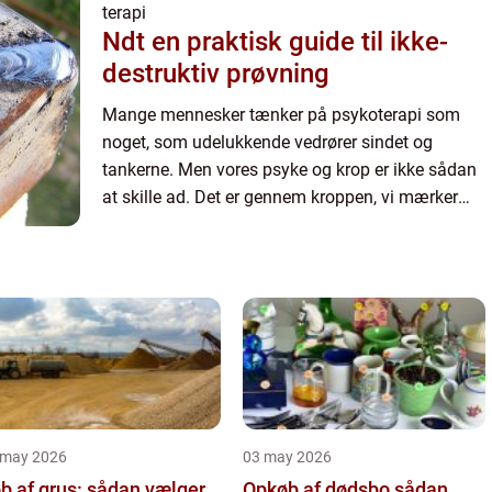
terapi
Ndt en praktisk guide til ikke-
destruktiv prøvning
Mange mennesker tænker på psykoterapi som
noget, som udelukkende vedrører sindet og
tankerne. Men vores psyke og krop er ikke sådan
at skille ad. Det er gennem kroppen, vi mærker
følelserne, og erfarer verden. De...
 may 2026
03 may 2026
b af grus: sådan vælger
Opkøb af dødsbo sådan