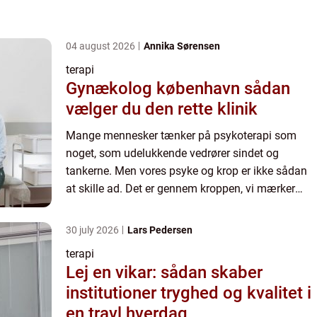
04 august 2026
Annika Sørensen
terapi
Gynækolog københavn sådan
vælger du den rette klinik
Mange mennesker tænker på psykoterapi som
noget, som udelukkende vedrører sindet og
tankerne. Men vores psyke og krop er ikke sådan
at skille ad. Det er gennem kroppen, vi mærker
følelserne, og erfarer verden. De...
30 july 2026
Lars Pedersen
terapi
Lej en vikar: sådan skaber
institutioner tryghed og kvalitet i
en travl hverdag