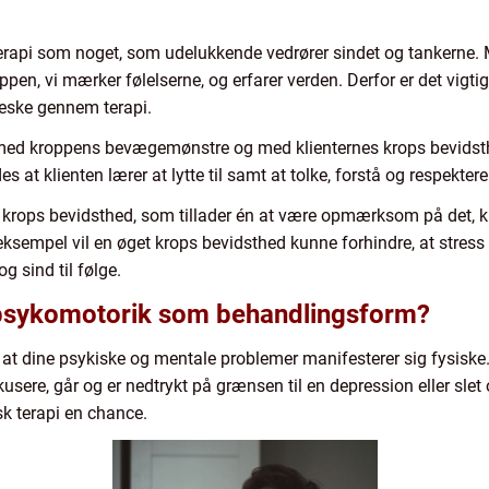
pi som noget, som udelukkende vedrører sindet og tankerne. M
ppen, vi mærker følelserne, og erfarer verden. Derfor er det vigt
eske gennem terapi.
med kroppens bevægemønstre og med klienternes krops bevidsthed
s at klienten lærer at lytte til samt at tolke, forstå og respekter
krops bevidsthed, som tillader én at være opmærksom på det, kr
r eksempel vil en øget krops bevidsthed kunne forhindre, at stress
 sind til følge.
 psykomotorik som behandlingsform?
 at dine psykiske og mentale problemer manifesterer sig fysiske.
sere, går og er nedtrykt på grænsen til en depression eller slet 
sk terapi en chance.