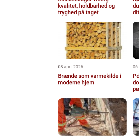
kvalitet, holdbarhed og
du
tryghed på taget
di
08 april 2026
06 
Brænde som varmekilde i
Pda
moderne hjem
do
pæ