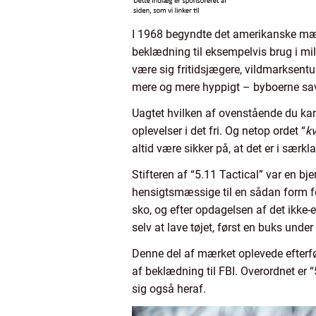
I 1968 begyndte det amerikanske mæ
beklædning til eksempelvis brug i mi
være sig fritidsjægere, vildmarksentu
mere og mere hyppigt – byboerne sa
Uagtet hvilken af ovenstående du kan t
oplevelser i det fri. Og netop ordet “
kv
altid være sikker på, at det er i særkl
Stifteren af “5.11 Tactical” var en b
hensigtsmæssige til en sådan form fo
sko, og efter opdagelsen af det ikke
selv at lave tøjet, først en buks under
Denne del af mærket oplevede efterfø
af beklædning til FBI. Overordnet er 
sig også heraf.