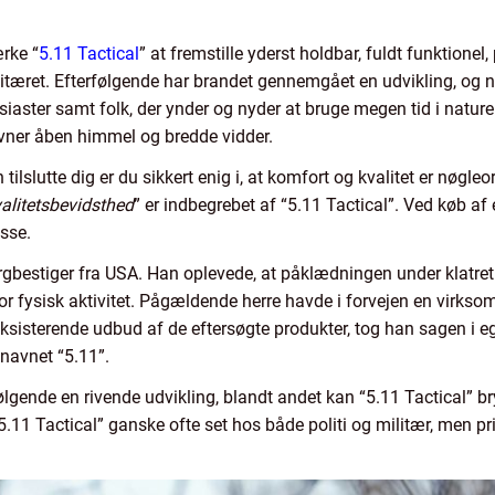
rke “
5.11 Tactical
” at fremstille yderst holdbar, fuldt funktionel
litæret. Efterfølgende har brandet gennemgået en udvikling, og n
siaster samt folk, der ynder og nyder at bruge megen tid i natur
vner åben himmel og bredde vidder.
ilslutte dig er du sikkert enig i, at komfort og kvalitet er nøgl
alitetsbevidsthed
” er indbegrebet af “5.11 Tactical”. Ved køb af
asse.
jergbestiger fra USA. Han oplevede, at påklædningen under klatre
r fysisk aktivitet. Pågældende herre havde i forvejen en virkso
-eksisterende udbud af de eftersøgte produkter, tog han sagen i
 navnet “5.11”.
lgende en rivende udvikling, blandt andet kan “5.11 Tactical” br
“5.11 Tactical” ganske ofte set hos både politi og militær, men pr