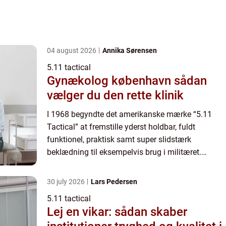
04 august 2026
Annika Sørensen
5.11 tactical
Gynækolog københavn sådan
vælger du den rette klinik
I 1968 begyndte det amerikanske mærke “5.11
Tactical” at fremstille yderst holdbar, fuldt
funktionel, praktisk samt super slidstærk
beklædning til eksempelvis brug i militæret.
Efterfølgende har brandet genn...
30 july 2026
Lars Pedersen
5.11 tactical
Lej en vikar: sådan skaber