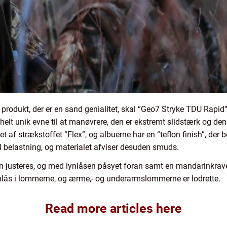
rodukt, der er en sand genialitet, skal “Geo7 Stryke TDU Rapid”
lt unik evne til at manøvrere, den er ekstremt slidstærk og den 
 af strækstoffet “Flex”, og albuerne har en “teflon finish”, der b
mal belastning, og materialet afviser desuden smuds.
an justeres, og med lynlåsen påsyet foran samt en mandarinkrave
nlås i lommerne, og ærme,- og underarmslommerne er lodrette.
Read more articles here