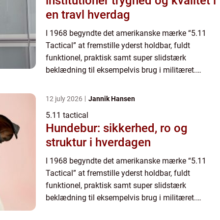
institutioner tryghed og kvalitet i
en travl hverdag
I 1968 begyndte det amerikanske mærke “5.11
Tactical” at fremstille yderst holdbar, fuldt
funktionel, praktisk samt super slidstærk
beklædning til eksempelvis brug i militæret.
Efterfølgende har brandet genn...
12 july 2026
Jannik Hansen
5.11 tactical
Hundebur: sikkerhed, ro og
struktur i hverdagen
I 1968 begyndte det amerikanske mærke “5.11
Tactical” at fremstille yderst holdbar, fuldt
funktionel, praktisk samt super slidstærk
beklædning til eksempelvis brug i militæret.
Efterfølgende har brandet genn...