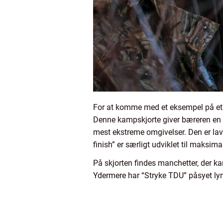
For at komme med et eksempel på et p
Denne kampskjorte giver bæreren en he
mest ekstreme omgivelser. Den er lavet
finish” er særligt udviklet til maksi
På skjorten findes manchetter, der k
Ydermere har “Stryke TDU” påsyet ly