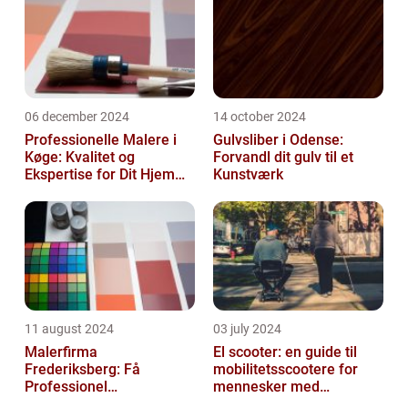
06 december 2024
14 october 2024
Professionelle Malere i
Gulvsliber i Odense:
Køge: Kvalitet og
Forvandl dit gulv til et
Ekspertise for Dit Hjem
Kunstværk
eller Virksomhed
11 august 2024
03 july 2024
Malerfirma
El scooter: en guide til
Frederiksberg: Få
mobilitetsscootere for
Professionel
mennesker med
Malerservice til dit hjem
bevægelsesbesvær