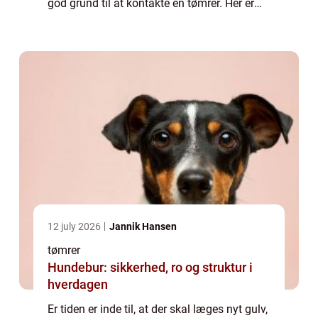
god grund til at kontakte en tømrer. Her er
det nemlig muligt at få den rette fagmand
på opgaven, som kan h...
12 july 2026
Jannik Hansen
tømrer
Hundebur: sikkerhed, ro og struktur i
hverdagen
Er tiden er inde til, at der skal læges nyt gulv,