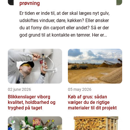
prøvning
Er tiden er inde til, at der skal læges nyt gulv,
udskiftes vinduer, døre, køkken? Eller ønsker
du at forny din carport eller andet? Så er der
god grund til at kontakte en tømrer. Her er
det nemlig muligt at få den rette fagmand
på opgaven, som kan h...
02 june 2026
05 may 2026
Blikkenslager viborg
Køb af grus: sådan
kvalitet, holdbarhed og
vælger du de rigtige
tryghed på taget
materialer til dit projekt