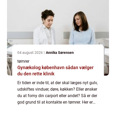
04 august 2026
Annika Sørensen
tømrer
Gynækolog københavn sådan vælger
du den rette klinik
Er tiden er inde til, at der skal læges nyt gulv,
udskiftes vinduer, døre, køkken? Eller ønsker
du at forny din carport eller andet? Så er der
god grund til at kontakte en tømrer. Her er
det nemlig muligt at få den rette fagmand
på opgaven, som kan h...