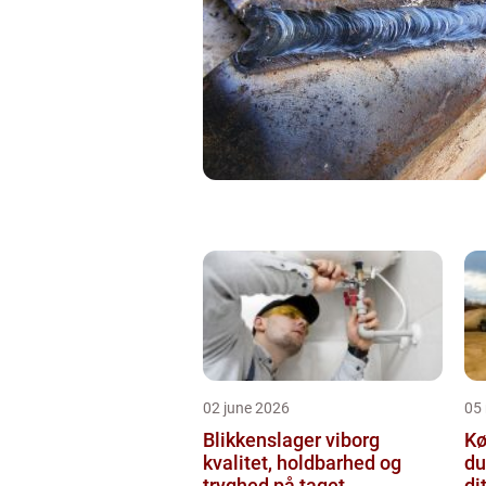
02 june 2026
05
Blikkenslager viborg
Kø
kvalitet, holdbarhed og
du
tryghed på taget
di