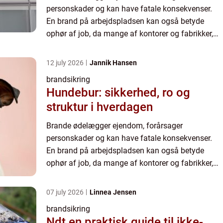
personskader og kan have fatale konsekvenser.
En brand på arbejdspladsen kan også betyde
ophør af job, da mange af kontorer og fabrikker,
der er ødelagt af brande aldrig genopbygges. En
af de vigtigste strategier ...
12 july 2026
Jannik Hansen
brandsikring
Hundebur: sikkerhed, ro og
struktur i hverdagen
Brande ødelægger ejendom, forårsager
personskader og kan have fatale konsekvenser.
En brand på arbejdspladsen kan også betyde
ophør af job, da mange af kontorer og fabrikker,
der er ødelagt af brande aldrig genopbygges. En
af de vigtigste strategier ...
07 july 2026
Linnea Jensen
brandsikring
Ndt en praktisk guide til ikke-