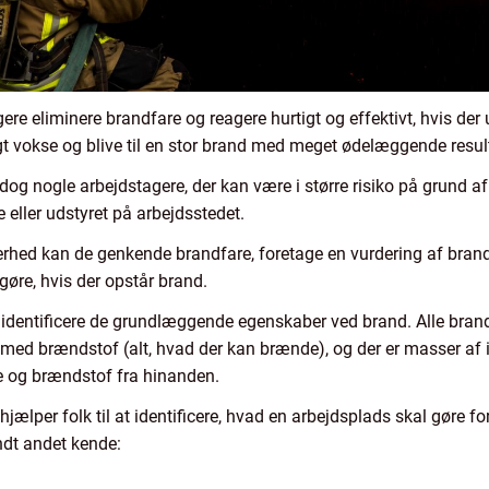
re eliminere brandfare og reagere hurtigt og effektivt, hvis der
gt vokse og blive til en stor brand med meget ødelæggende result
er dog nogle arbejdstagere, der kan være i større risiko på grund af 
 eller udstyret på arbejdsstedet.
erhed kan de genkende brandfare, foretage en vurdering af brand
øre, hvis der opstår brand.
dentificere de grundlæggende egenskaber ved brand. Alle brande
d brændstof (alt, hvad der kan brænde), og der er masser af ilt 
se og brændstof fra hinanden.
jælper folk til at identificere, hvad en arbejdsplads skal gøre f
ndt andet kende: