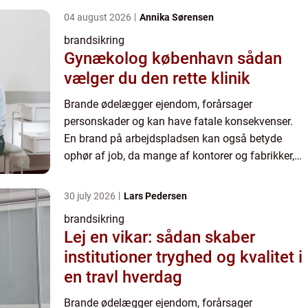
04 august 2026
Annika Sørensen
brandsikring
Gynækolog københavn sådan
vælger du den rette klinik
Brande ødelægger ejendom, forårsager
personskader og kan have fatale konsekvenser.
En brand på arbejdspladsen kan også betyde
ophør af job, da mange af kontorer og fabrikker,
der er ødelagt af brande aldrig genopbygges. En
af de vigtigste strategier ...
30 july 2026
Lars Pedersen
brandsikring
Lej en vikar: sådan skaber
institutioner tryghed og kvalitet i
en travl hverdag
Brande ødelægger ejendom, forårsager