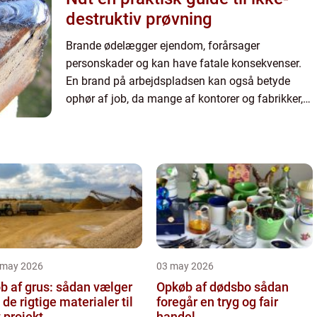
destruktiv prøvning
Brande ødelægger ejendom, forårsager
personskader og kan have fatale konsekvenser.
En brand på arbejdspladsen kan også betyde
ophør af job, da mange af kontorer og fabrikker,
der er ødelagt af brande aldrig genopbygges. En
af de vigtigste strategier ...
 may 2026
03 may 2026
b af grus: sådan vælger
Opkøb af dødsbo sådan
 de rigtige materialer til
foregår en tryg og fair
t projekt
handel