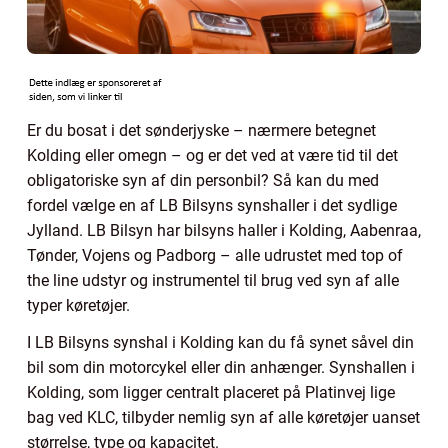
Er du bosat i det sønderjyske – nærmere betegnet
Kolding eller omegn – og er det ved at være tid til det
obligatoriske syn af din personbil? Så kan du med
fordel vælge en af LB Bilsyns synshaller i det sydlige
Jylland. LB Bilsyn har bilsyns haller i Kolding, Aabenraa,
Tønder, Vojens og Padborg – alle udrustet med top of
the line udstyr og instrumentel til brug ved syn af alle
typer køretøjer.
I LB Bilsyns synshal i Kolding kan du få synet såvel din
bil som din motorcykel eller din anhænger. Synshallen i
Kolding, som ligger centralt placeret på Platinvej lige
bag ved KLC, tilbyder nemlig syn af alle køretøjer uanset
størrelse, type og kapacitet.