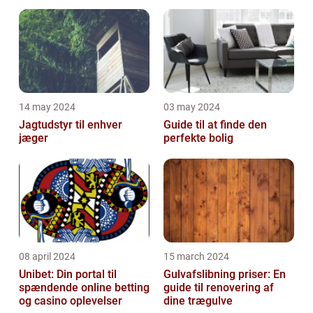
Malerservice til dit hjem
bevægelsesbesvær
eller virksomhed
14 may 2024
03 may 2024
Jagtudstyr til enhver
Guide til at finde den
jæger
perfekte bolig
08 april 2024
15 march 2024
Unibet: Din portal til
Gulvafslibning priser: En
spændende online betting
guide til renovering af
og casino oplevelser
dine trægulve