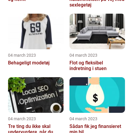
sexlegetøj
04 march 2023
04 march 2023
Behageligt modetøj
Flot og fleksibel
indretning i stuen
04 march 2023
04 march 2023
Tre ting du ikke skal
Sådan fik jeg finansieret
undervurdere, når du
min bil