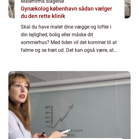
Malerfirma slagelse
Gynækolog københavn sådan vælger
du den rette klinik
Skal du have malet dine vægge og lofter i
din lejlighed, bolig eller måske dit
sommerhus? Med tiden vil det kommer til at
falme og se træt ud. Det kan også være, at
du skal flytte ind i en bolig, som du lige har
kø...