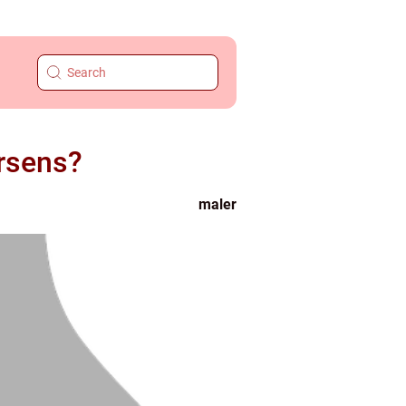
orsens?
maler