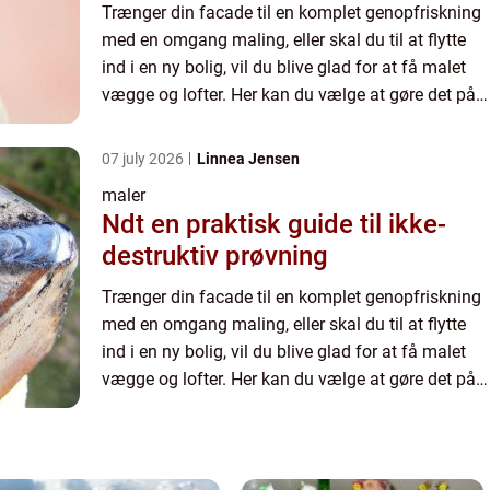
Trænger din facade til en komplet genopfriskning
med en omgang maling, eller skal du til at flytte
ind i en ny bolig, vil du blive glad for at få malet
vægge og lofter. Her kan du vælge at gøre det på
egen hånd eller hyre en professionel maler. De fl...
07 july 2026
Linnea Jensen
maler
Ndt en praktisk guide til ikke-
destruktiv prøvning
Trænger din facade til en komplet genopfriskning
med en omgang maling, eller skal du til at flytte
ind i en ny bolig, vil du blive glad for at få malet
vægge og lofter. Her kan du vælge at gøre det på
egen hånd eller hyre en professionel maler. De fl...