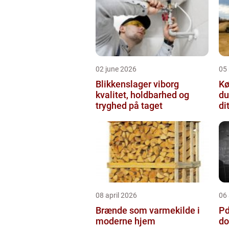
02 june 2026
05
Blikkenslager viborg
Kø
kvalitet, holdbarhed og
du
tryghed på taget
di
08 april 2026
06 
Brænde som varmekilde i
Pda
moderne hjem
do