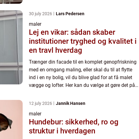
egen hånd eller hyre en professionel maler. De fl...
30 july 2026
Lars Pedersen
maler
Lej en vikar: sådan skaber
institutioner tryghed og kvalitet i
en travl hverdag
Trænger din facade til en komplet genopfriskning
med en omgang maling, eller skal du til at flytte
ind i en ny bolig, vil du blive glad for at få malet
vægge og lofter. Her kan du vælge at gøre det på
egen hånd eller hyre en professionel maler. De fl...
12 july 2026
Jannik Hansen
maler
Hundebur: sikkerhed, ro og
struktur i hverdagen