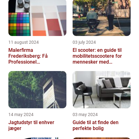
11 august 2024
03 july 2024
Malerfirma
El scooter: en guide til
Frederiksberg: Få
mobilitetsscootere for
Professionel
mennesker med
Malerservice til dit hjem
bevægelsesbesvær
eller virksomhed
14 may 2024
03 may 2024
Jagtudstyr til enhver
Guide til at finde den
jæger
perfekte bolig