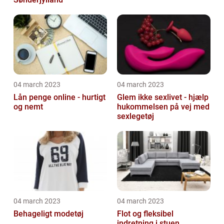
04 march 2023
04 march 2023
Lån penge online - hurtigt
Glem ikke sexlivet - hjælp
og nemt
hukommelsen på vej med
sexlegetøj
04 march 2023
04 march 2023
Behageligt modetøj
Flot og fleksibel
indretning i stuen