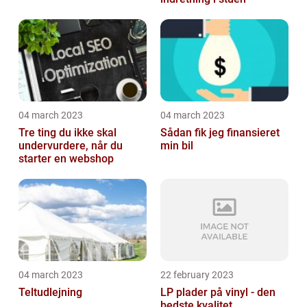
04 march 2023
04 march 2023
Tre ting du ikke skal
Sådan fik jeg finansieret
undervurdere, når du
min bil
starter en webshop
04 march 2023
22 february 2023
Teltudlejning
LP plader på vinyl - den
bedste kvalitet