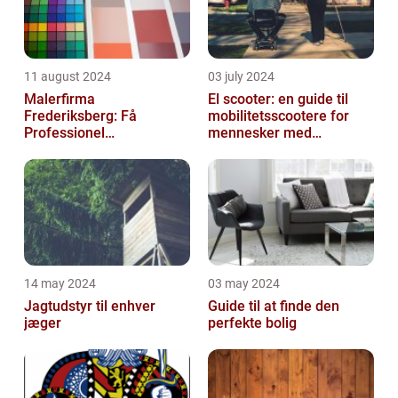
11 august 2024
03 july 2024
Malerfirma
El scooter: en guide til
Frederiksberg: Få
mobilitetsscootere for
Professionel
mennesker med
Malerservice til dit hjem
bevægelsesbesvær
eller virksomhed
14 may 2024
03 may 2024
Jagtudstyr til enhver
Guide til at finde den
jæger
perfekte bolig