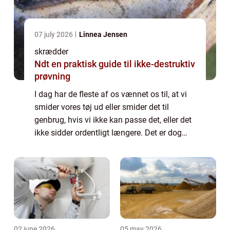
07 july 2026
Linnea Jensen
skrædder
Ndt en praktisk guide til ikke-destruktiv
prøvning
I dag har de fleste af os vænnet os til, at vi
smider vores tøj ud eller smider det til
genbrug, hvis vi ikke kan passe det, eller det
ikke sidder ordentligt længere. Det er dog
rigtig ærgerligt, hvis det er tøj, som du ellers
har været glad for at g...
02 june 2026
05 may 2026