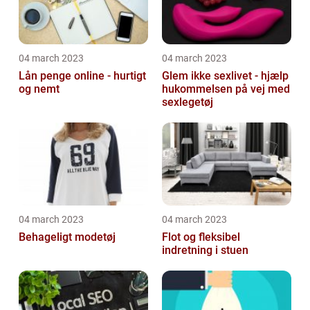
04 march 2023
04 march 2023
Lån penge online - hurtigt
Glem ikke sexlivet - hjælp
og nemt
hukommelsen på vej med
sexlegetøj
04 march 2023
04 march 2023
Behageligt modetøj
Flot og fleksibel
indretning i stuen