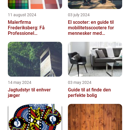
11 august 2024
03 july 2024
Malerfirma
El scooter: en guide til
Frederiksberg: Få
mobilitetsscootere for
Professionel
mennesker med
Malerservice til dit hjem
bevægelsesbesvær
eller virksomhed
14 may 2024
03 may 2024
Jagtudstyr til enhver
Guide til at finde den
jæger
perfekte bolig