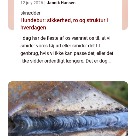
12 july 2026
Jannik Hansen
skrædder
Hundebur: sikkerhed, ro og struktur i
hverdagen
I dag har de fleste af os vænnet os til, at vi
smider vores tøj ud eller smider det til
genbrug, hvis vi ikke kan passe det, eller det
ikke sidder ordentligt længere. Det er dog
rigtig ærgerligt, hvis det er tøj, som du ellers
har været glad for at g...