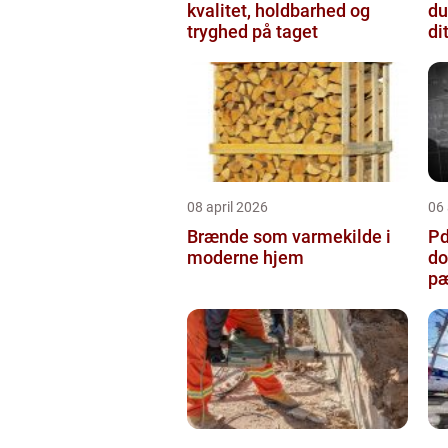
kvalitet, holdbarhed og
du
tryghed på taget
di
08 april 2026
06 
Brænde som varmekilde i
Pda
moderne hjem
do
pæ