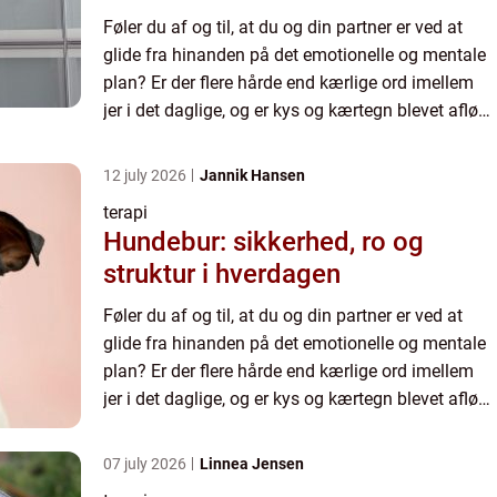
Føler du af og til, at du og din partner er ved at
glide fra hinanden på det emotionelle og mentale
plan? Er der flere hårde end kærlige ord imellem
jer i det daglige, og er kys og kærtegn blevet afløst
af kulde og afvisning? Har du ofte svært ved at...
12 july 2026
Jannik Hansen
terapi
Hundebur: sikkerhed, ro og
struktur i hverdagen
Føler du af og til, at du og din partner er ved at
glide fra hinanden på det emotionelle og mentale
plan? Er der flere hårde end kærlige ord imellem
jer i det daglige, og er kys og kærtegn blevet afløst
af kulde og afvisning? Har du ofte svært ved at...
07 july 2026
Linnea Jensen