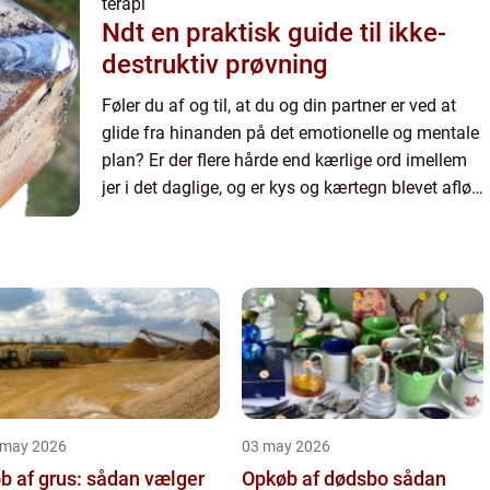
terapi
Ndt en praktisk guide til ikke-
destruktiv prøvning
Føler du af og til, at du og din partner er ved at
glide fra hinanden på det emotionelle og mentale
plan? Er der flere hårde end kærlige ord imellem
jer i det daglige, og er kys og kærtegn blevet afløst
af kulde og afvisning? Har du ofte svært ved at...
 may 2026
03 may 2026
b af grus: sådan vælger
Opkøb af dødsbo sådan