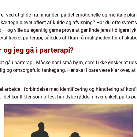
er er ved at glide fra hinanden på det emotionelle og mentale plan
g kærtegn blevet afløst af kulde og afvisning? Har du ofte svært 
– og ville du egentlig gerne prøve at genfinde jeres tidligere ly
valificeret parterapi, således at I kan få muligheden for at ska
 og jeg gå i parterapi?
at gå i parterapi. Måske har I små børn, som I ikke ønsker at uds
ig og omsorgsfuld tankegang. Her skal I bare være klar over, at pa
del arbejde i forbindelse med identificering og håndtering af konf
det konflikter som oftest har dybe rødder i hver enkelt parts pers