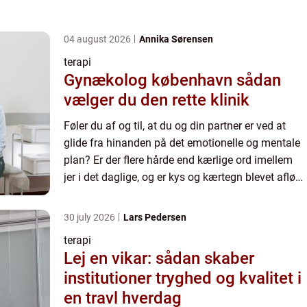
04 august 2026
Annika Sørensen
terapi
Gynækolog københavn sådan
vælger du den rette klinik
Føler du af og til, at du og din partner er ved at
glide fra hinanden på det emotionelle og mentale
plan? Er der flere hårde end kærlige ord imellem
jer i det daglige, og er kys og kærtegn blevet afløst
af kulde og afvisning? Har du ofte svært ved at...
30 july 2026
Lars Pedersen
terapi
Lej en vikar: sådan skaber
institutioner tryghed og kvalitet i
en travl hverdag