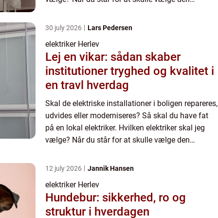
fagperson, som skal forestå el arbejdet i dit hus
el...
30 july 2026
Lars Pedersen
elektriker Herlev
Lej en vikar: sådan skaber
institutioner tryghed og kvalitet i
en travl hverdag
Skal de elektriske installationer i boligen repareres,
udvides eller moderniseres? Så skal du have fat
på en lokal elektriker. Hvilken elektriker skal jeg
vælge? Når du står for at skulle vælge den
fagperson, som skal forestå el arbejdet i dit hus
el...
12 july 2026
Jannik Hansen
elektriker Herlev
Hundebur: sikkerhed, ro og
struktur i hverdagen