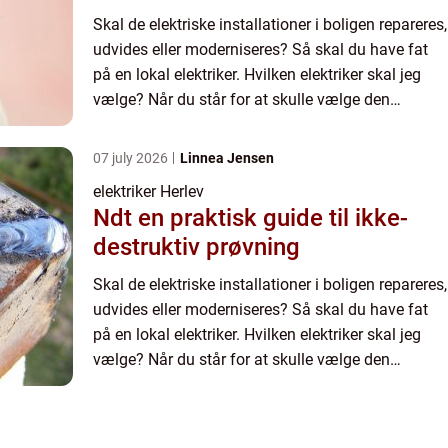
Skal de elektriske installationer i boligen repareres,
udvides eller moderniseres? Så skal du have fat
på en lokal elektriker. Hvilken elektriker skal jeg
vælge? Når du står for at skulle vælge den
fagperson, som skal forestå el arbejdet i dit hus
el...
07 july 2026
Linnea Jensen
elektriker Herlev
Ndt en praktisk guide til ikke-
destruktiv prøvning
Skal de elektriske installationer i boligen repareres,
udvides eller moderniseres? Så skal du have fat
på en lokal elektriker. Hvilken elektriker skal jeg
vælge? Når du står for at skulle vælge den
fagperson, som skal forestå el arbejdet i dit hus
el...