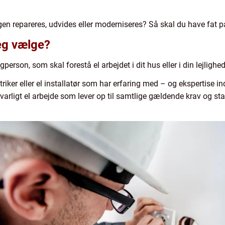
ligen repareres, udvides eller moderniseres? Så skal du have fat på
jeg vælge?
erson, som skal forestå el arbejdet i dit hus eller i din lejlighed,
riker eller el installatør som har erfaring med – og ekspertise ind
svarligt el arbejde som lever op til samtlige gældende krav og st