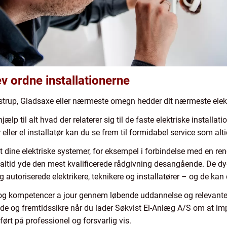
ev ordne installationerne
lostrup, Gladsaxe eller nærmeste omegn hedder dit nærmeste elek
p til alt hvad der relaterer sig til de faste elektriske installati
eller el installatør kan du se frem til formidabel service som al
 dine elektriske systemer, for eksempel i forbindelse med en re
 altid yde den mest kvalificerede rådgivning desangående. De dyg
autoriserede elektrikere, teknikere og installatører – og de kan
og kompetencer a jour gennem løbende uddannelse og relevante ku
rende og fremtidssikre når du lader Søkvist El-Anlæg A/S om at 
dført på professionel og forsvarlig vis.