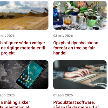
 may 2026
03 may 2026
b af grus: sådan vælger
Opkøb af dødsbo sådan
 de rigtige materialer til
foregår en tryg og fair
t projekt
handel
april 2026
01 april 2026
 måling sikker
Produkttest software:
kumentation af
sådan får du mere ud af