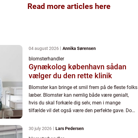
Read more articles here
04 august 2026
Annika Sørensen
blomsterhandler
Gynækolog københavn sådan
vælger du den rette klinik
Blomster kan bringe et smil frem på de fleste folks
læber. Blomster kan nemlig både være genialt,
hvis du skal forkæle dig selv, men i mange
tilfælde vil det også være den perfekte gave. Dog
er det ikke ubetydeligt, hvilke blomster du får
fingrene i....
30 july 2026
Lars Pedersen