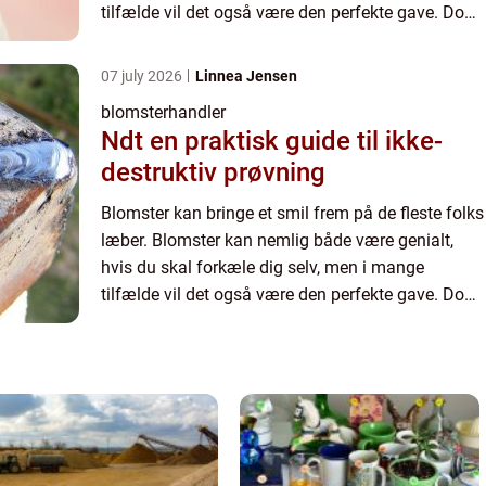
tilfælde vil det også være den perfekte gave. Dog
er det ikke ubetydeligt, hvilke blomster du får
fingrene i....
07 july 2026
Linnea Jensen
blomsterhandler
Ndt en praktisk guide til ikke-
destruktiv prøvning
Blomster kan bringe et smil frem på de fleste folks
læber. Blomster kan nemlig både være genialt,
hvis du skal forkæle dig selv, men i mange
tilfælde vil det også være den perfekte gave. Dog
er det ikke ubetydeligt, hvilke blomster du får
fingrene i....