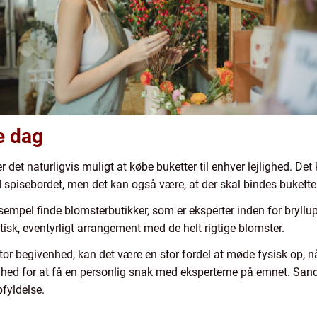
e dag
 det naturligvis muligt at købe buketter til enhver lejlighed. Det
ed spisebordet, men det kan også være, at der skal bindes buketter
empel finde blomsterbutikker, som er eksperter inden for bryll
isk, eventyrligt arrangement med de helt rigtige blomster.
tor begivenhed, kan det være en stor fordel at møde fysisk op, n
ed for at få en personlig snak med eksperterne på emnet. Sandsy
pfyldelse.