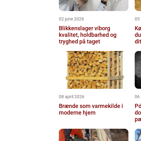
02 june 2026
05
Blikkenslager viborg
Kø
kvalitet, holdbarhed og
du
tryghed på taget
di
08 april 2026
06 
Brænde som varmekilde i
Pda
moderne hjem
do
pæ