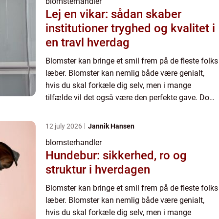
blomsterhandler
Lej en vikar: sådan skaber
institutioner tryghed og kvalitet i
en travl hverdag
Blomster kan bringe et smil frem på de fleste folks
læber. Blomster kan nemlig både være genialt,
hvis du skal forkæle dig selv, men i mange
tilfælde vil det også være den perfekte gave. Dog
er det ikke ubetydeligt, hvilke blomster du får
fingrene i....
12 july 2026
Jannik Hansen
blomsterhandler
Hundebur: sikkerhed, ro og
struktur i hverdagen
Blomster kan bringe et smil frem på de fleste folks
læber. Blomster kan nemlig både være genialt,
hvis du skal forkæle dig selv, men i mange