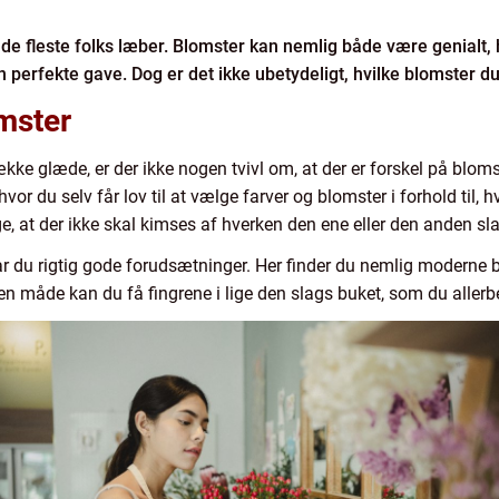
de fleste folks læber. Blomster kan nemlig både være genialt, h
 perfekte gave. Dog er det ikke ubetydeligt, hvilke blomster du 
omster
e glæde, er der ikke nogen tvivl om, at der er forskel på blomst
or du selv får lov til at vælge farver og blomster i forhold til, h
ege, at der ikke skal kimses af hverken den ene eller den anden s
ar du rigtig gode forudsætninger. Her finder du nemlig moderne 
den måde kan du få fingrene i lige den slags buket, som du aller