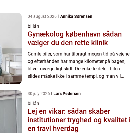
04 august 2026
Annika Sørensen
billån
Gynækolog københavn sådan
vælger du den rette klinik
Gamle biler, som har tilbragt megen tid på vejene
og efterhånden har mange kilometer på bagen,
bliver uvægerligt slidt. De enkelte dele i bilen
slides måske ikke i samme tempi, og man vil
derfor med en gammel bil opleve,...
30 july 2026
Lars Pedersen
billån
Lej en vikar: sådan skaber
institutioner tryghed og kvalitet i
en travl hverdag