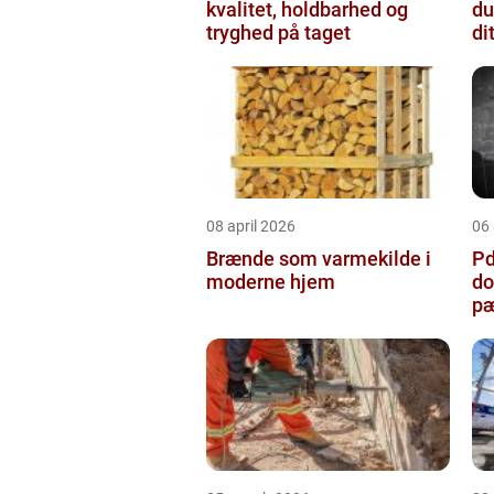
kvalitet, holdbarhed og
du
tryghed på taget
di
08 april 2026
06 
Brænde som varmekilde i
Pda
moderne hjem
do
pæ