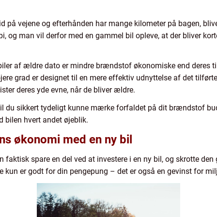
id på vejene og efterhånden har mange kilometer på bagen, bliver
i, og man vil derfor med en gammel bil opleve, at der bliver kor
 biler af ældre dato er mindre brændstof økonomiske end deres t
ere grad er designet til en mere effektiv udnyttelse af det tilført
ster deres yde evne, når de bliver ældre.
vil du sikkert tydeligt kunne mærke forfaldet på dit brændstof bud
 bilen hvert andet øjeblik.
ens økonomi med en ny bil
 faktisk spare en del ved at investere i en ny bil, og skrotte de
 kun er godt for din pengepung – det er også en gevinst for milj