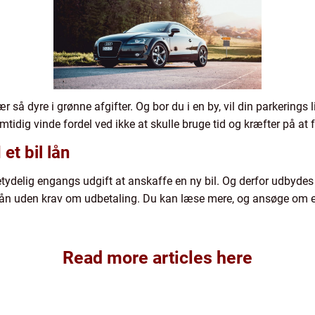
så dyre i grønne afgifter. Og bor du i en by, vil din parkerings l
idig vinde fordel ved ikke at skulle bruge tid og kræfter på at f
 et bil lån
ydelig engangs udgift at anskaffe en ny bil. Og derfor udbydes sæ
 lån uden krav om udbetaling. Du kan læse mere, og ansøge om et
Read more articles here