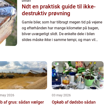
billån
Ndt en praktisk guide til ikke-
destruktiv prøvning
Gamle biler, som har tilbragt megen tid på vejene
og efterhånden har mange kilometer på bagen,
bliver uvægerligt slidt. De enkelte dele i bilen
slides måske ikke i samme tempi, og man vil
derfor med en gammel bil opleve,...
 may 2026
03 may 2026
b af grus: sådan vælger
Opkøb af dødsbo sådan