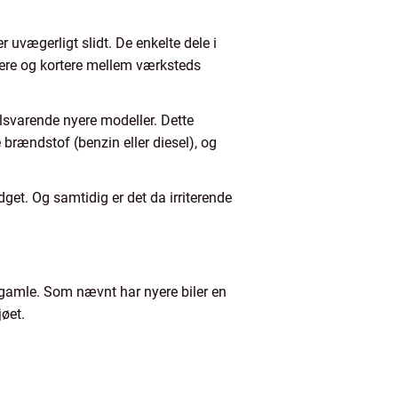
 uvægerligt slidt. De enkelte dele i
tere og kortere mellem værksteds
ilsvarende nyere modeller. Dette
e brændstof (benzin eller diesel), og
get. Og samtidig er det da irriterende
n gamle. Som nævnt har nyere biler en
øet.