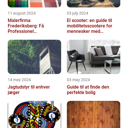
11 august 2024
03 july 2024
Malerfirma
El scooter: en guide til
Frederiksberg: Få
mobilitetsscootere for
Professionel
mennesker med
Malerservice til dit hjem
bevægelsesbesvær
eller virksomhed
14 may 2024
03 may 2024
Jagtudstyr til enhver
Guide til at finde den
jæger
perfekte bolig