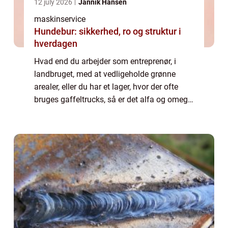
12 july 2026
Jannik Hansen
maskinservice
Hundebur: sikkerhed, ro og struktur i
hverdagen
Hvad end du arbejder som entreprenør, i
landbruget, med at vedligeholde grønne
arealer, eller du har et lager, hvor der ofte
bruges gaffeltrucks, så er det alfa og omega,
at ens maskiner fungerer 100 %. Der er
nemlig en årsa...