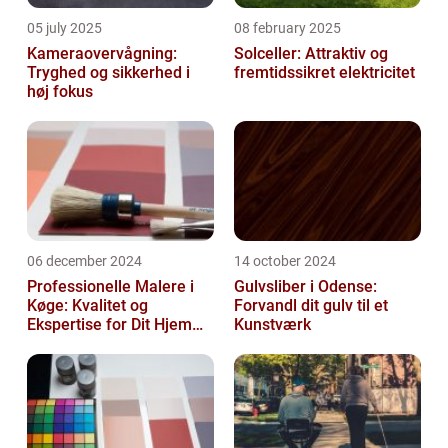
05 july 2025
08 february 2025
Kameraovervågning:
Solceller: Attraktiv og
Tryghed og sikkerhed i
fremtidssikret elektricitet
høj fokus
06 december 2024
14 october 2024
Professionelle Malere i
Gulvsliber i Odense:
Køge: Kvalitet og
Forvandl dit gulv til et
Ekspertise for Dit Hjem
Kunstværk
eller Virksomhed