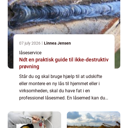
07 july 2026
Linnea Jensen
låseservice
Ndt en praktisk guide til ikke-destruktiv
prøvning
Står du og skal bruge hjælp til at udskifte
eller montere en ny lås til hjemmet eller i
virksomheden, skal du have fat i en
professionel låsesmed. En låsemed kan du
stort set kontakte hele døgnet rundt, hvis du
har akut behov for hjælp. Det er klart ...