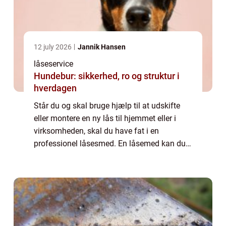
12 july 2026
Jannik Hansen
låseservice
Hundebur: sikkerhed, ro og struktur i
hverdagen
Står du og skal bruge hjælp til at udskifte
eller montere en ny lås til hjemmet eller i
virksomheden, skal du have fat i en
professionel låsesmed. En låsemed kan du
stort set kontakte hele døgnet rundt, hvis du
har akut behov for hjælp. Det er klart ...