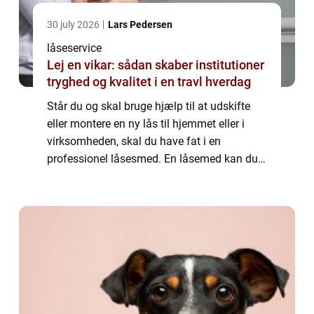
30 july 2026
Lars Pedersen
låseservice
Lej en vikar: sådan skaber institutioner
tryghed og kvalitet i en travl hverdag
Står du og skal bruge hjælp til at udskifte
eller montere en ny lås til hjemmet eller i
virksomheden, skal du have fat i en
professionel låsesmed. En låsemed kan du
stort set kontakte hele døgnet rundt, hvis du
har akut behov for hjælp. Det er klart ...