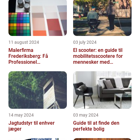
11 august 2024
03 july 2024
Malerfirma
El scooter: en guide til
Frederiksberg: Få
mobilitetsscootere for
Professionel
mennesker med
Malerservice til dit hjem
bevægelsesbesvær
eller virksomhed
14 may 2024
03 may 2024
Jagtudstyr til enhver
Guide til at finde den
jæger
perfekte bolig