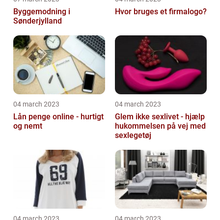
Byggemodning i
Hvor bruges et firmalogo?
Sønderjylland
04 march 2023
04 march 2023
Lån penge online - hurtigt
Glem ikke sexlivet - hjælp
og nemt
hukommelsen på vej med
sexlegetøj
04 march 2023
04 march 2023