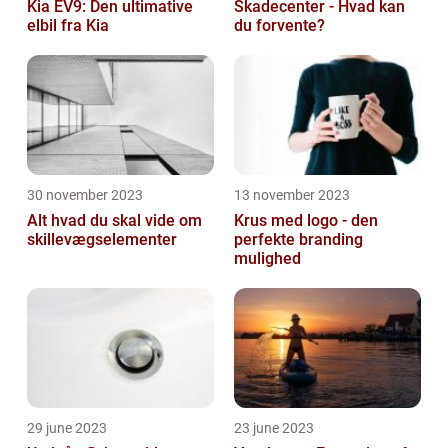
Kia EV9: Den ultimative
Skadecenter - Hvad kan
elbil fra Kia
du forvente?
30 november 2023
13 november 2023
Alt hvad du skal vide om
Krus med logo - den
skillevægselementer
perfekte branding
mulighed
29 june 2023
23 june 2023