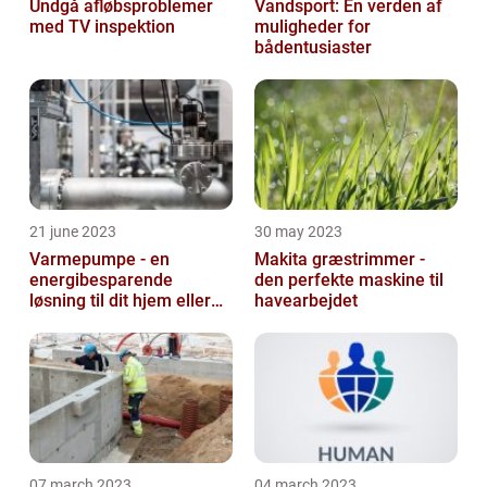
Undgå afløbsproblemer
Vandsport: En verden af
med TV inspektion
muligheder for
bådentusiaster
21 june 2023
30 may 2023
Varmepumpe - en
Makita græstrimmer -
energibesparende
den perfekte maskine til
løsning til dit hjem eller
havearbejdet
virksomhed
07 march 2023
04 march 2023