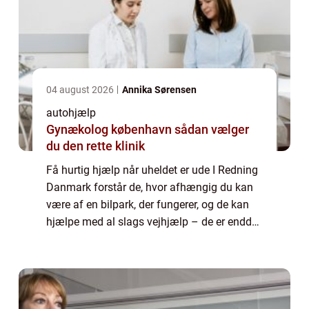
04 august 2026
Annika Sørensen
autohjælp
Gynækolog københavn sådan vælger
du den rette klinik
Få hurtig hjælp når uheldet er ude I Redning
Danmark forstår de, hvor afhængig du kan
være af en bilpark, der fungerer, og de kan
hjælpe med al slags vejhjælp – de er endda
specialister i køretøjer over 3500 kg. Du kan
fx få lavet en erhvervslø...