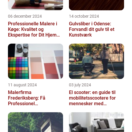
06 december 2024
14 october 2024
Professionelle Malere i
Gulvsliber i Odense:
Køge: Kvalitet og
Forvandl dit gulv til et
Ekspertise for Dit Hjem
Kunstværk
eller Virksomhed
11 august 2024
03 july 2024
Malerfirma
El scooter: en guide til
Frederiksberg: Få
mobilitetsscootere for
Professionel
mennesker med
Malerservice til dit hjem
bevægelsesbesvær
eller virksomhed