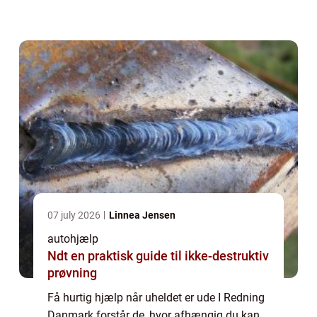
specialister i køretøjer over 3500 kg. Du kan
fx få lavet en erhvervslø...
07 july 2026
Linnea Jensen
autohjælp
Ndt en praktisk guide til ikke-destruktiv
prøvning
Få hurtig hjælp når uheldet er ude I Redning
Danmark forstår de, hvor afhængig du kan