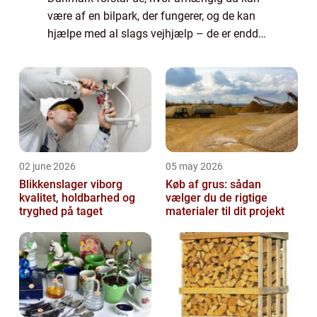
være af en bilpark, der fungerer, og de kan
hjælpe med al slags vejhjælp – de er endda
specialister i køretøjer over 3500 kg. Du kan
fx få lavet en erhvervslø...
02 june 2026
05 may 2026
Blikkenslager viborg
Køb af grus: sådan
kvalitet, holdbarhed og
vælger du de rigtige
tryghed på taget
materialer til dit projekt