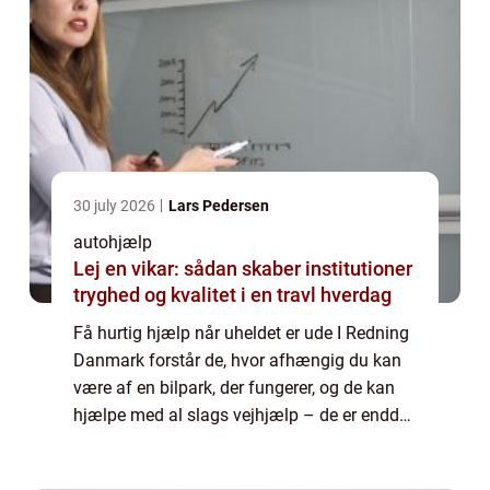
30 july 2026
Lars Pedersen
autohjælp
Lej en vikar: sådan skaber institutioner
tryghed og kvalitet i en travl hverdag
Få hurtig hjælp når uheldet er ude I Redning
Danmark forstår de, hvor afhængig du kan
være af en bilpark, der fungerer, og de kan
hjælpe med al slags vejhjælp – de er endda
specialister i køretøjer over 3500 kg. Du kan
fx få lavet en erhvervslø...