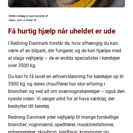
Få hurtig hjælp når uheldet er ude
I Redning Danmark forstår de, hvor afhængig du kan
være af en bilpark, der fungerer, og de kan hjælpe med
al slags vejhjælp – de er endda specialister i køretøjer
over 3500 kg.
Du kan fx få lavet en erhvervsløsning for køretøjer op til
3500 kg, og deres chauffører har stor erfaring i
branchen og ved alt om sværvognskøretøjer – også den
nyeste viden. Vi sørger altid for at have værktøj, der
beskytter dit køretøj.
Redning Danmark yder vejhjælp til mange forskellige
brancher; vognmænd, speditører, maskinestationer,
entreprenører, skovbrug, landbrug, kommuner og