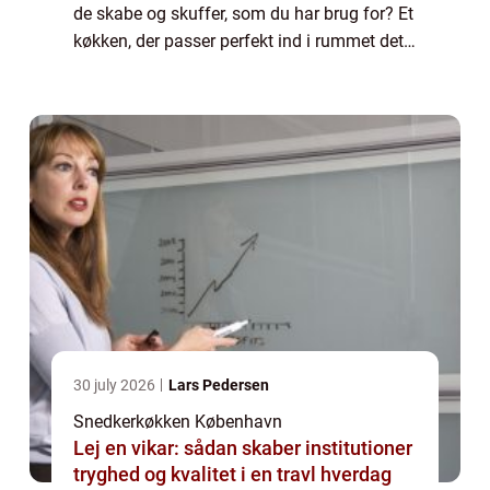
de skabe og skuffer, som du har brug for? Et
køkken, der passer perfekt ind i rummet det
står i, så hver kvadratcentimeter er udnyttet?
I det tilfælde bør du overve...
30 july 2026
Lars Pedersen
Snedkerkøkken København
Lej en vikar: sådan skaber institutioner
tryghed og kvalitet i en travl hverdag