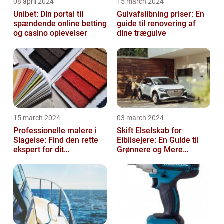
08 april 2024
15 march 2024
Unibet: Din portal til
Gulvafslibning priser: En
spændende online betting
guide til renovering af
og casino oplevelser
dine trægulve
15 march 2024
03 march 2024
Professionelle malere i
Skift Elselskab for
Slagelse: Find den rette
Elbilsejere: En Guide til
ekspert for dit
Grønnere og Mere
malerprojekt
Økonomisk Kørsel