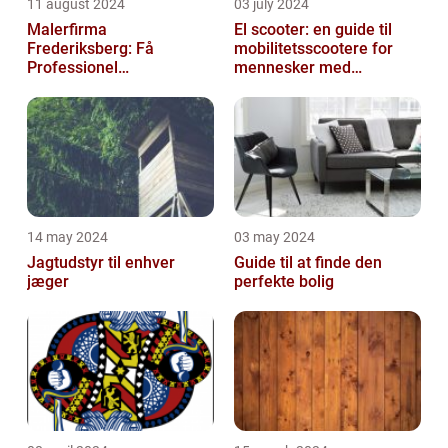
11 august 2024
03 july 2024
Malerfirma
El scooter: en guide til
Frederiksberg: Få
mobilitetsscootere for
Professionel
mennesker med
Malerservice til dit hjem
bevægelsesbesvær
eller virksomhed
14 may 2024
03 may 2024
Jagtudstyr til enhver
Guide til at finde den
jæger
perfekte bolig