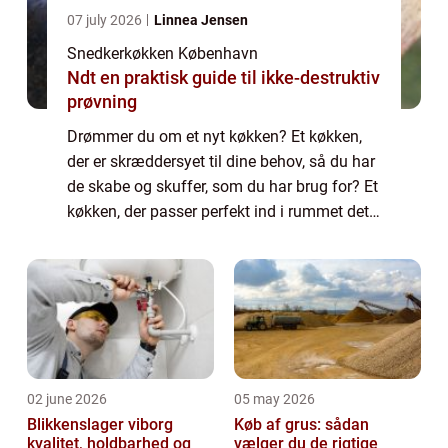
07 july 2026
Linnea Jensen
Snedkerkøkken København
Ndt en praktisk guide til ikke-destruktiv
prøvning
Drømmer du om et nyt køkken? Et køkken,
der er skræddersyet til dine behov, så du har
de skabe og skuffer, som du har brug for? Et
køkken, der passer perfekt ind i rummet det
står i, så hver kvadratcentimeter er udnyttet?
I det tilfælde bør du overve...
02 june 2026
05 may 2026
Blikkenslager viborg
Køb af grus: sådan
kvalitet, holdbarhed og
vælger du de rigtige