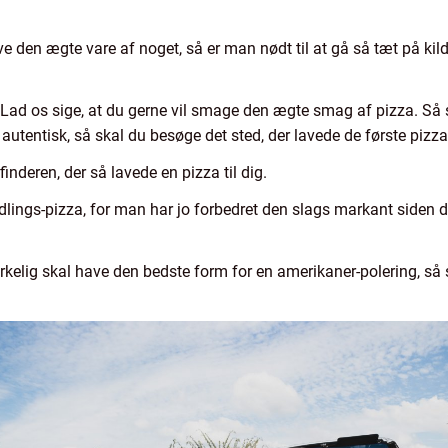
ve den ægte vare af noget, så er man nødt til at gå så tæt på k
 Lad os sige, at du gerne vil smage den ægte smag af pizza. Så sk
autentisk, så skal du besøge det sted, der lavede de første pizza
finderen, der så lavede en pizza til dig.
yndlings-pizza, for man har jo forbedret den slags markant siden d
rkelig skal have den bedste form for en amerikaner-polering, så