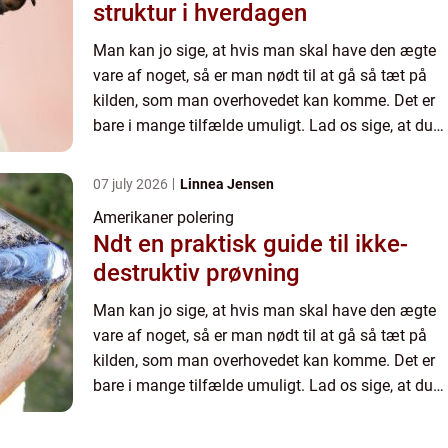
struktur i hverdagen
Man kan jo sige, at hvis man skal have den ægte
vare af noget, så er man nødt til at gå så tæt på
kilden, som man overhovedet kan komme. Det er
bare i mange tilfælde umuligt. Lad os sige, at du
gerne vil smage den ægte smag af pizza. Så skal
du gerne...
07 july 2026
Linnea Jensen
Amerikaner polering
Ndt en praktisk guide til ikke-
destruktiv prøvning
Man kan jo sige, at hvis man skal have den ægte
vare af noget, så er man nødt til at gå så tæt på
kilden, som man overhovedet kan komme. Det er
bare i mange tilfælde umuligt. Lad os sige, at du
gerne vil smage den ægte smag af pizza. Så skal
du gerne...