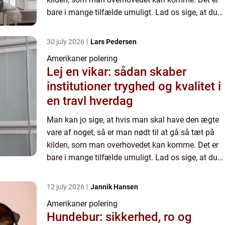
bare i mange tilfælde umuligt. Lad os sige, at du
gerne vil smage den ægte smag af pizza. Så skal
du gerne...
30 july 2026
Lars Pedersen
Amerikaner polering
Lej en vikar: sådan skaber
institutioner tryghed og kvalitet i
en travl hverdag
Man kan jo sige, at hvis man skal have den ægte
vare af noget, så er man nødt til at gå så tæt på
kilden, som man overhovedet kan komme. Det er
bare i mange tilfælde umuligt. Lad os sige, at du
gerne vil smage den ægte smag af pizza. Så skal
du gerne...
12 july 2026
Jannik Hansen
Amerikaner polering
Hundebur: sikkerhed, ro og