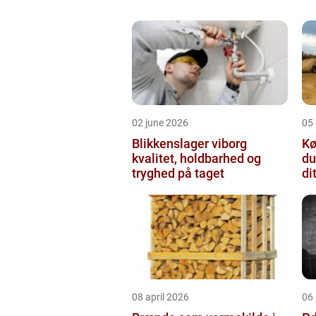
02 june 2026
05
Blikkenslager viborg
Kø
kvalitet, holdbarhed og
du
tryghed på taget
di
08 april 2026
06 