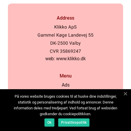
Address
web:
www.klikko.dk
Menu
Ads
About Us
På vores website bruges cookies til at huske dine indstillinger,
Cookies
statistik og personalisering af indhold og annoncer. Denne
information deles med tredjepart. Ved fortsat brug af websiden
Contact
godkender du cookiepolitikken.
Sitemap
Ok
Privatlivspolitik