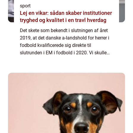
sport
Lej en vikar: sådan skaber institutioner
tryghed og kvalitet i en travl hverdag
Det skete som bekendt i slutningen af året
2019, at det danske a-landshold for herrer i
fodbold kvalificerede sig direkte til
slutrunden i EM i fodbold i 2020. Vi skulle
ikke ud i nogle forfærdelige play off-kampe
til marts samme år...