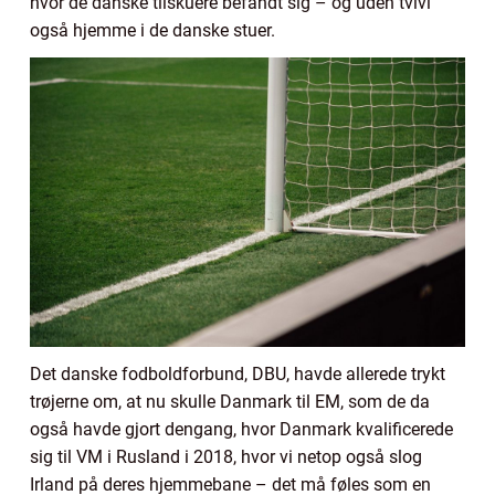
hvor de danske tilskuere befandt sig – og uden tvivl
også hjemme i de danske stuer.
Det danske fodboldforbund, DBU, havde allerede trykt
trøjerne om, at nu skulle Danmark til EM, som de da
også havde gjort dengang, hvor Danmark kvalificerede
sig til VM i Rusland i 2018, hvor vi netop også slog
Irland på deres hjemmebane – det må føles som en