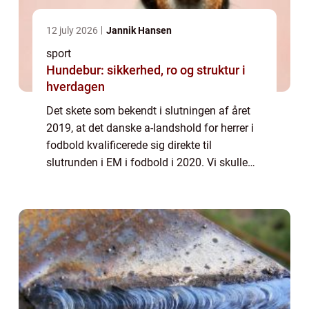
12 july 2026
Jannik Hansen
sport
Hundebur: sikkerhed, ro og struktur i
hverdagen
Det skete som bekendt i slutningen af året
2019, at det danske a-landshold for herrer i
fodbold kvalificerede sig direkte til
slutrunden i EM i fodbold i 2020. Vi skulle
ikke ud i nogle forfærdelige play off-kampe
til marts samme år...