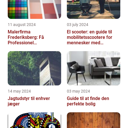
11 august 2024
03 july 2024
Malerfirma
El scooter: en guide til
Frederiksberg: Få
mobilitetsscootere for
Professionel
mennesker med
Malerservice til dit hjem
bevægelsesbesvær
eller virksomhed
14 may 2024
03 may 2024
Jagtudstyr til enhver
Guide til at finde den
jæger
perfekte bolig