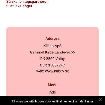
Så skal anlægsgartneren
til at lave noget
Address
web:
www.klikko.dk
Menu
Ads
About Us
På vores website bruges cookies til at huske dine indstillinger,
Cookies