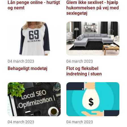
Lån penge online - hurtigt
Glem ikke sexlivet - hjælp
og nemt
hukommelsen på vej med
sexlegetøj
04 march 2023
04 march 2023
Behageligt modetøj
Flot og fleksibel
indretning i stuen
04 march 2023
04 march 2023