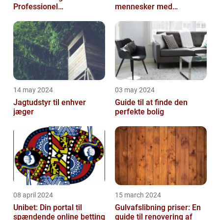
Professionel
mennesker med
Malerservice til dit hjem
bevægelsesbesvær
eller virksomhed
14 may 2024
03 may 2024
Jagtudstyr til enhver
Guide til at finde den
jæger
perfekte bolig
08 april 2024
15 march 2024
Unibet: Din portal til
Gulvafslibning priser: En
spændende online betting
guide til renovering af