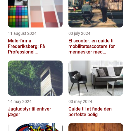
11 august 2024
03 july 2024
Malerfirma
El scooter: en guide til
Frederiksberg: Få
mobilitetsscootere for
Professionel
mennesker med
Malerservice til dit hjem
bevægelsesbesvær
eller virksomhed
14 may 2024
03 may 2024
Jagtudstyr til enhver
Guide til at finde den
jæger
perfekte bolig