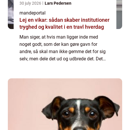
30 july 2026
Lars Pedersen
mandeportal
Lej en vikar: sådan skaber institutioner
tryghed og kvalitet i en travl hverdag
Man siger, at hvis man ligger inde med
noget godt, som der kan gøre gavn for
andre, så skal man ikke gemme det for sig
selv, men dele det ud og udbrede det. Det
lyder meget storslået, men det behøver ikke
være en kur mod sygdom, da det også kan
være ...