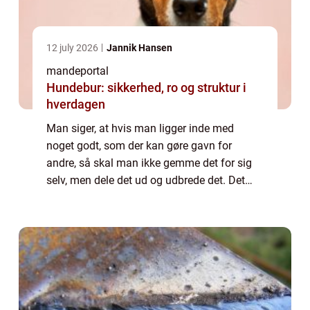
12 july 2026
Jannik Hansen
mandeportal
Hundebur: sikkerhed, ro og struktur i
hverdagen
Man siger, at hvis man ligger inde med
noget godt, som der kan gøre gavn for
andre, så skal man ikke gemme det for sig
selv, men dele det ud og udbrede det. Det
lyder meget storslået, men det behøver ikke
være en kur mod sygdom, da det også kan
være ...