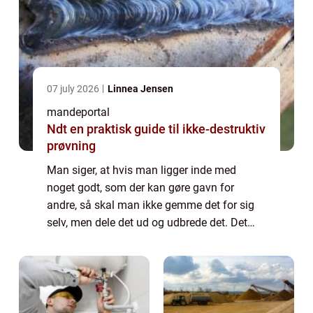
07 july 2026
Linnea Jensen
mandeportal
Ndt en praktisk guide til ikke-destruktiv
prøvning
Man siger, at hvis man ligger inde med
noget godt, som der kan gøre gavn for
andre, så skal man ikke gemme det for sig
selv, men dele det ud og udbrede det. Det
lyder meget storslået, men det behøver ikke
være en kur mod sygdom, da det også kan
være ...