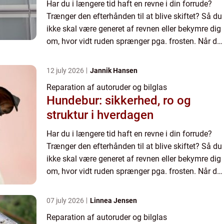
Har du i længere tid haft en revne i din forrude?
Trænger den efterhånden til at blive skiftet? Så du
ikke skal være generet af revnen eller bekymre dig
om, hvor vidt ruden sprænger pga. frosten. Når du
skal have udført rudeskift på din bil, kan det ...
12 july 2026
Jannik Hansen
Reparation af autoruder og bilglas
Hundebur: sikkerhed, ro og
struktur i hverdagen
Har du i længere tid haft en revne i din forrude?
Trænger den efterhånden til at blive skiftet? Så du
ikke skal være generet af revnen eller bekymre dig
om, hvor vidt ruden sprænger pga. frosten. Når du
skal have udført rudeskift på din bil, kan det ...
07 july 2026
Linnea Jensen
Reparation af autoruder og bilglas