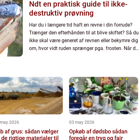
Ndt en praktisk guide til ikke-
destruktiv prøvning
Har du i længere tid haft en revne i din forrude?
Trænger den efterhånden til at blive skiftet? Så du
ikke skal være generet af revnen eller bekymre dig
om, hvor vidt ruden sprænger pga. frosten. Når du
skal have udført rudeskift på din bil, kan det ...
 may 2026
03 may 2026
b af grus: sådan vælger
Opkøb af dødsbo sådan
 de rigtige materialer til
foregår en tryg og fair