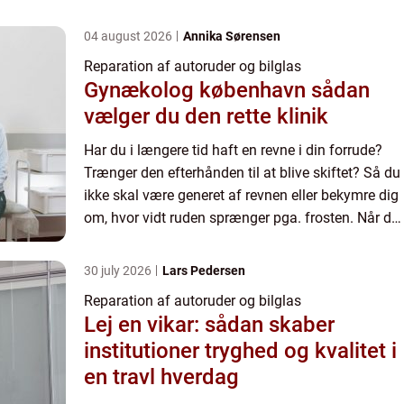
04 august 2026
Annika Sørensen
Reparation af autoruder og bilglas
Gynækolog københavn sådan
vælger du den rette klinik
Har du i længere tid haft en revne i din forrude?
Trænger den efterhånden til at blive skiftet? Så du
ikke skal være generet af revnen eller bekymre dig
om, hvor vidt ruden sprænger pga. frosten. Når du
skal have udført rudeskift på din bil, kan det ...
30 july 2026
Lars Pedersen
Reparation af autoruder og bilglas
Lej en vikar: sådan skaber
institutioner tryghed og kvalitet i
en travl hverdag