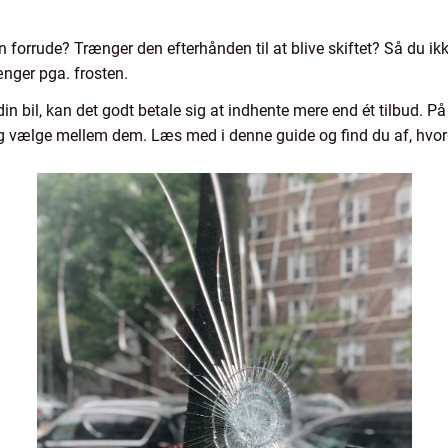
in forrude? Trænger den efterhånden til at blive skiftet? Så du ik
ænger pga. frosten.
in bil, kan det godt betale sig at indhente mere end ét tilbud. P
g vælge mellem dem. Læs med i denne guide og find du af, hvord