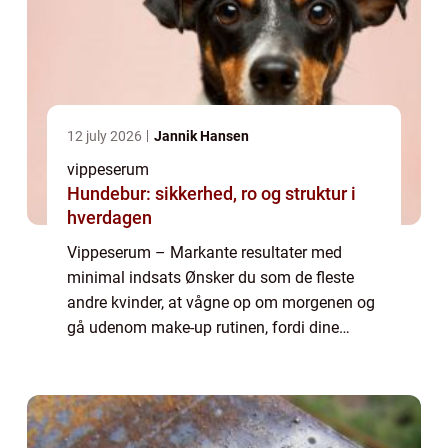
12 july 2026
Jannik Hansen
vippeserum
Hundebur: sikkerhed, ro og struktur i
hverdagen
Vippeserum – Markante resultater med
minimal indsats Ønsker du som de fleste
andre kvinder, at vågne op om morgenen og
gå udenom make-up rutinen, fordi dine
vipper allerede er lange og smukke nok?
Dette er en drøm mange af os deler, men
som de ...