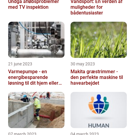
Undgå afløbsproblemer
Vandsport: En verden af
med TV inspektion
muligheder for
bådentusiaster
21 june 2023
30 may 2023
Varmepumpe - en
Makita græstrimmer -
energibesparende
den perfekte maskine til
løsning til dit hjem eller
havearbejdet
virksomhed
07 march 2023
04 march 2023