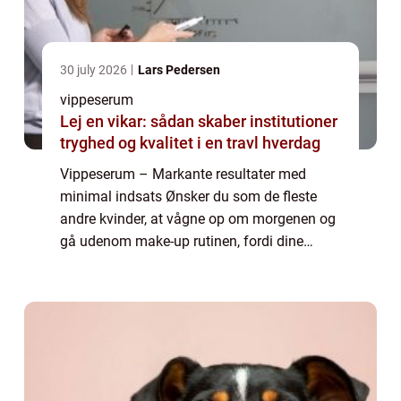
30 july 2026
Lars Pedersen
vippeserum
Lej en vikar: sådan skaber institutioner
tryghed og kvalitet i en travl hverdag
Vippeserum – Markante resultater med
minimal indsats Ønsker du som de fleste
andre kvinder, at vågne op om morgenen og
gå udenom make-up rutinen, fordi dine
vipper allerede er lange og smukke nok?
Dette er en drøm mange af os deler, men
som de ...