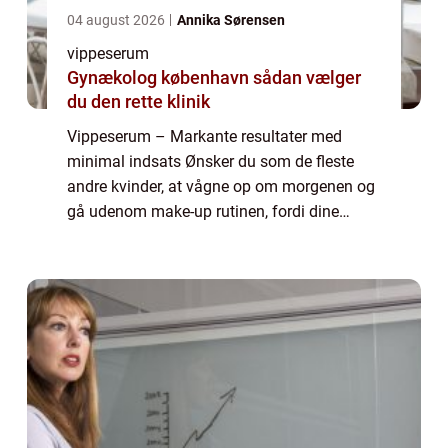
04 august 2026
Annika Sørensen
vippeserum
Gynækolog københavn sådan vælger
du den rette klinik
Vippeserum – Markante resultater med
minimal indsats Ønsker du som de fleste
andre kvinder, at vågne op om morgenen og
gå udenom make-up rutinen, fordi dine
vipper allerede er lange og smukke nok?
Dette er en drøm mange af os deler, men
som de ...