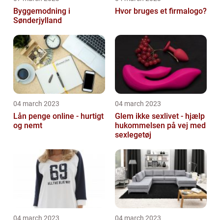
Byggemodning i
Hvor bruges et firmalogo?
Sønderjylland
04 march 2023
04 march 2023
Lån penge online - hurtigt
Glem ikke sexlivet - hjælp
og nemt
hukommelsen på vej med
sexlegetøj
04 march 2023
04 march 2023