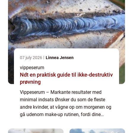
07 july 2026
Linnea Jensen
vippeserum
Ndt en praktisk guide til ikke-destruktiv
prøvning
Vippeserum – Markante resultater med
minimal indsats Ønsker du som de fleste
andre kvinder, at vågne op om morgenen og
gå udenom make-up rutinen, fordi dine
vipper allerede er lange og smukke nok?
Dette er en drøm mange af os deler, men