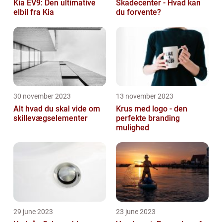
Kia EV9: Den ultimative
Skadecenter - Hvad kan
elbil fra Kia
du forvente?
30 november 2023
13 november 2023
Alt hvad du skal vide om
Krus med logo - den
skillevægselementer
perfekte branding
mulighed
29 june 2023
23 june 2023