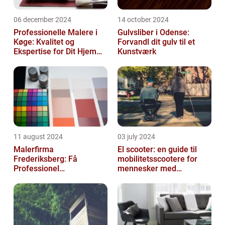
06 december 2024
14 october 2024
Professionelle Malere i
Gulvsliber i Odense:
Køge: Kvalitet og
Forvandl dit gulv til et
Ekspertise for Dit Hjem
Kunstværk
eller Virksomhed
11 august 2024
03 july 2024
Malerfirma
El scooter: en guide til
Frederiksberg: Få
mobilitetsscootere for
Professionel
mennesker med
Malerservice til dit hjem
bevægelsesbesvær
eller virksomhed