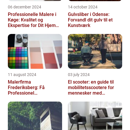
06 december 2024
14 october 2024
Professionelle Malere i
Gulvsliber i Odense:
Køge: Kvalitet og
Forvandl dit gulv til et
Ekspertise for Dit Hjem
Kunstværk
eller Virksomhed
11 august 2024
03 july 2024
Malerfirma
El scooter: en guide til
Frederiksberg: Få
mobilitetsscootere for
Professionel
mennesker med
Malerservice til dit hjem
bevægelsesbesvær
eller virksomhed