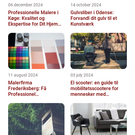
06 december 2024
14 october 2024
Professionelle Malere i
Gulvsliber i Odense:
Køge: Kvalitet og
Forvandl dit gulv til et
Ekspertise for Dit Hjem
Kunstværk
eller Virksomhed
11 august 2024
03 july 2024
Malerfirma
El scooter: en guide til
Frederiksberg: Få
mobilitetsscootere for
Professionel
mennesker med
Malerservice til dit hjem
bevægelsesbesvær
eller virksomhed