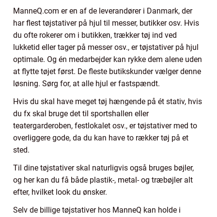
ManneQ.com er en af de leverandører i Danmark, der
har flest tøjstativer på hjul til messer, butikker osv. Hvis
du ofte rokerer om i butikken, trækker tøj ind ved
lukketid eller tager på messer osv., er tøjstativer på hjul
optimale. Og én medarbejder kan rykke dem alene uden
at flytte tøjet først. De fleste butikskunder vælger denne
løsning. Sørg for, at alle hjul er fastspændt.
Hvis du skal have meget tøj hængende på ét stativ, hvis
du fx skal bruge det til sportshallen eller
teatergarderoben, festlokalet osv., er tøjstativer med to
overliggere gode, da du kan have to rækker tøj på et
sted.
Til dine tøjstativer skal naturligvis også bruges bøjler,
og her kan du få både plastik-, metal- og træbøjler alt
efter, hvilket look du ønsker.
Selv de billige tøjstativer hos ManneQ kan holde i