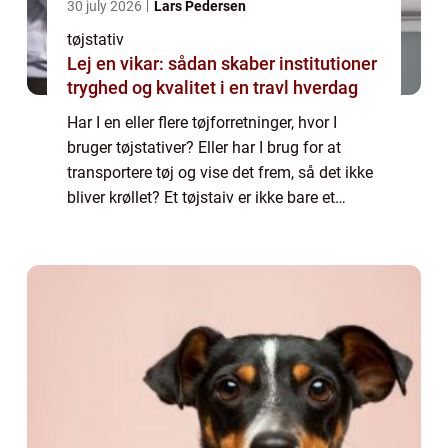
30 july 2026
Lars Pedersen
tøjstativ
Lej en vikar: sådan skaber institutioner
tryghed og kvalitet i en travl hverdag
Har I en eller flere tøjforretninger, hvor I
bruger tøjstativer? Eller har I brug for at
transportere tøj og vise det frem, så det ikke
bliver krøllet? Et tøjstaiv er ikke bare et
tøjstativ, for måske har du tungt tøj, eller du
har brug for et holdba...