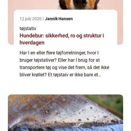
12 july 2026
Jannik Hansen
tøjstativ
Hundebur: sikkerhed, ro og struktur i
hverdagen
Har I en eller flere tøjforretninger, hvor I
bruger tøjstativer? Eller har I brug for at
transportere tøj og vise det frem, så det ikke
bliver krøllet? Et tøjstaiv er ikke bare et
tøjstativ, for måske har du tungt tøj, eller du
har brug for et holdba...