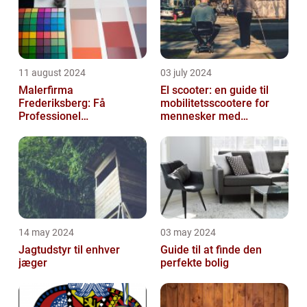
11 august 2024
03 july 2024
Malerfirma
El scooter: en guide til
Frederiksberg: Få
mobilitetsscootere for
Professionel
mennesker med
Malerservice til dit hjem
bevægelsesbesvær
eller virksomhed
14 may 2024
03 may 2024
Jagtudstyr til enhver
Guide til at finde den
jæger
perfekte bolig