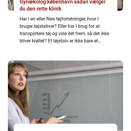
Gynækolog københavn sådan vælger
du den rette klinik
Har I en eller flere tøjforretninger, hvor I
bruger tøjstativer? Eller har I brug for at
transportere tøj og vise det frem, så det ikke
bliver krøllet? Et tøjstaiv er ikke bare et
tøjstativ, for måske har du tungt tøj, eller du
har brug for et holdba...