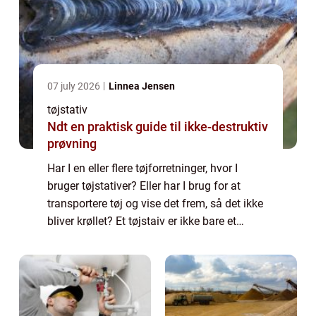
07 july 2026
Linnea Jensen
tøjstativ
Ndt en praktisk guide til ikke-destruktiv
prøvning
Har I en eller flere tøjforretninger, hvor I
bruger tøjstativer? Eller har I brug for at
transportere tøj og vise det frem, så det ikke
bliver krøllet? Et tøjstaiv er ikke bare et
tøjstativ, for måske har du tungt tøj, eller du
har brug for et holdba...