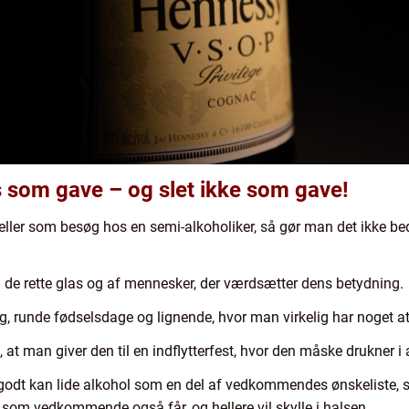
 som gave – og slet ikke som gave!
al eller som besøg hos en semi-alkoholiker, så gør man det ikke 
 i de rette glas og af mennesker, der værdsætter dens betydning.
ing, runde fødselsdage og lignende, hvor man virkelig har noget at 
, at man giver den til en indflytterfest, hvor den måske drukner i 
godt kan lide alkohol som en del af vedkommendes ønskeliste, så
, som vedkommende også får, og hellere vil skylle i halsen.