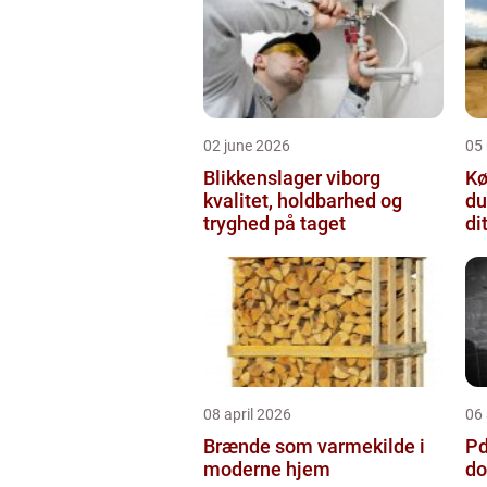
02 june 2026
05
Blikkenslager viborg
Kø
kvalitet, holdbarhed og
du
tryghed på taget
di
08 april 2026
06 
Brænde som varmekilde i
Pda
moderne hjem
do