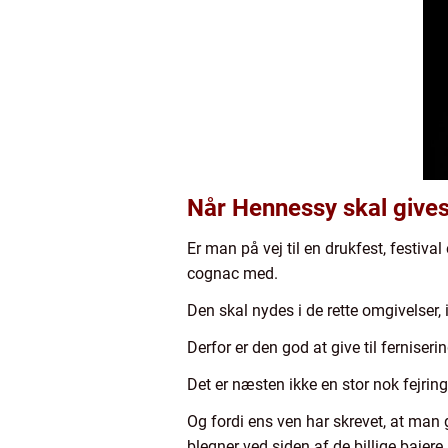
Når Hennessy skal gives
Er man på vej til en drukfest, festiv
cognac med.
Den skal nydes i de rette omgivelser,
Derfor er den god at give til ferniser
Det er næsten ikke en stor nok fejring
Og fordi ens ven har skrevet, at man 
blegner ved siden af de billige bajere