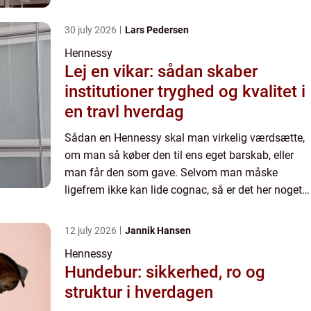
af det bedste, m...
30 july 2026
Lars Pedersen
Hennessy
Lej en vikar: sådan skaber
institutioner tryghed og kvalitet i
en travl hverdag
Sådan en Hennessy skal man virkelig værdsætte,
om man så køber den til ens eget barskab, eller
man får den som gave. Selvom man måske
ligefrem ikke kan lide cognac, så er det her noget
af det bedste, m...
12 july 2026
Jannik Hansen
Hennessy
Hundebur: sikkerhed, ro og
struktur i hverdagen