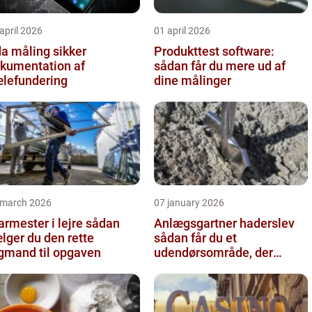
april 2026
01 april 2026
 måling sikker
Produkttest software:
kumentation af
sådan får du mere ud af
lefundering
dine målinger
 march 2026
07 january 2026
rmester i lejre sådan
Anlægsgartner haderslev
lger du den rette
sådan får du et
gmand til opgaven
udendørsområde, der
holder i mange år