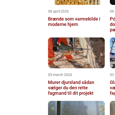
08 april 2026
06 
Brænde som varmekilde i
Pda
moderne hjem
do
pæ
05 march 2026
03
Murer djursland sådan
Gla
vælger du den rette
væ
fagmand til dit projekt
fa