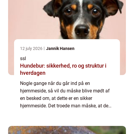
12 july 2026
Jannik Hansen
ssl
Hundebur: sikkerhed, ro og struktur i
hverdagen
Nogle gange når du går ind på en
hjemmeside, så vil du måske blive mødt af
en besked om, at dette er en sikker
hjemmeside. Det troede man måske, at de
fleste hjemmesider generelt var, men her er
der gjort en endnu større indsats på, at du
ikke skal v...