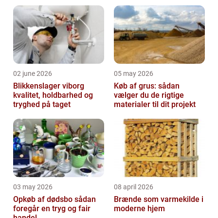
der gjort en endnu større indsats på, at du
ikke skal v...
02 june 2026
05 may 2026
Blikkenslager viborg
Køb af grus: sådan
kvalitet, holdbarhed og
vælger du de rigtige
tryghed på taget
materialer til dit projekt
03 may 2026
08 april 2026
Opkøb af dødsbo sådan
Brænde som varmekilde i
foregår en tryg og fair
moderne hjem
handel