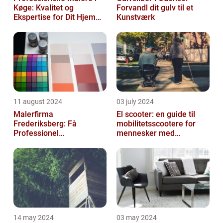
Køge: Kvalitet og
Forvandl dit gulv til et
Ekspertise for Dit Hjem
Kunstværk
eller Virksomhed
11 august 2024
03 july 2024
Malerfirma
El scooter: en guide til
Frederiksberg: Få
mobilitetsscootere for
Professionel
mennesker med
Malerservice til dit hjem
bevægelsesbesvær
eller virksomhed
14 may 2024
03 may 2024