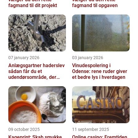
fagmand til dit projekt
fagmand til opgaven
07 january 2026
03 january 2026
Anlægsgartner haderslev
Vinudespolering i
sådan får du et
Odense: rene ruder giver
udendørsområde, der
et bedre lys i hverdagen
holder i mange år
09 october 2025
11 september 2025
Kageprint: Skab smukke
Online casino: Fremtiden