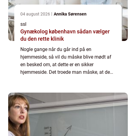
04 august 2026
Annika Sørensen
ssl
Gynækolog københavn sådan vælger
du den rette klinik
Nogle gange når du går ind på en
hjemmeside, så vil du måske blive mødt af
en besked om, at dette er en sikker
hjemmeside. Det troede man måske, at de
fleste hjemmesider generelt var, men her er
der gjort en endnu større indsats på, at du
ikke skal v...