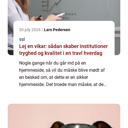
30 july 2026
Lars Pedersen
ssl
Lej en vikar: sådan skaber institutioner
tryghed og kvalitet i en travl hverdag
Nogle gange når du går ind på en
hjemmeside, så vil du måske blive mødt af
en besked om, at dette er en sikker
hjemmeside. Det troede man måske, at de
fleste hjemmesider generelt var, men her er
der gjort en endnu større indsats på, at du
ikke skal v...