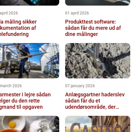
april 2026
01 april 2026
 måling sikker
Produkttest software:
kumentation af
sådan får du mere ud af
lefundering
dine målinger
 march 2026
07 january 2026
rmester i lejre sådan
Anlægsgartner haderslev
lger du den rette
sådan får du et
gmand til opgaven
udendørsområde, der
holder i mange år