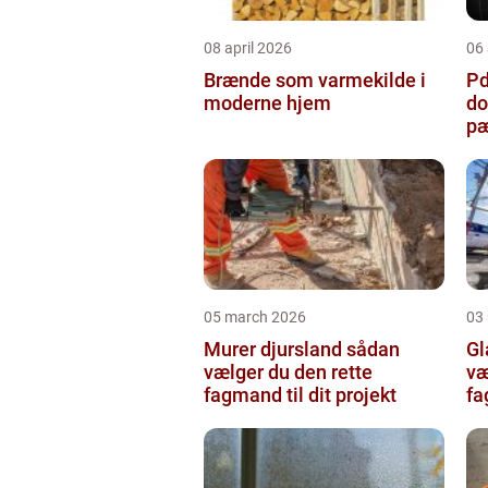
08 april 2026
06 
Brænde som varmekilde i
Pda
moderne hjem
do
pæ
05 march 2026
03
Murer djursland sådan
Gla
vælger du den rette
væ
fagmand til dit projekt
fa