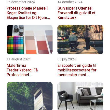
06 december 2024
14 october 2024
Professionelle Malere i
Gulvsliber i Odense:
Køge: Kvalitet og
Forvandl dit gulv til et
Ekspertise for Dit Hjem
Kunstværk
eller Virksomhed
11 august 2024
03 july 2024
Malerfirma
El scooter: en guide til
Frederiksberg: Få
mobilitetsscootere for
Professionel
mennesker med
Malerservice til dit hjem
bevægelsesbesvær
eller virksomhed