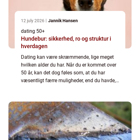
12 july 2026
Jannik Hansen
dating 50+
Hundebur: sikkerhed, ro og struktur i
hverdagen
Dating kan være skræmmende, lige meget
hvilken alder du har. Når du er kommet over
50 år, kan det dog føles som, at du har
væsentligt færre muligheder, end du havde,
da du var ung. Da du var ung og studerende,
kunne du dels møde nogen på dit studie, ...