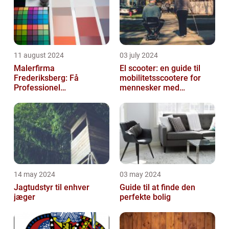
11 august 2024
03 july 2024
Malerfirma
El scooter: en guide til
Frederiksberg: Få
mobilitetsscootere for
Professionel
mennesker med
Malerservice til dit hjem
bevægelsesbesvær
eller virksomhed
14 may 2024
03 may 2024
Jagtudstyr til enhver
Guide til at finde den
jæger
perfekte bolig