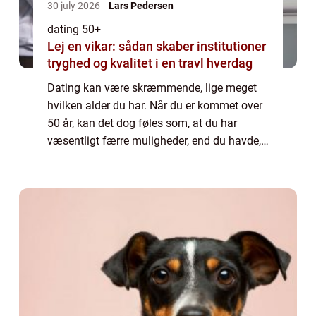
30 july 2026
Lars Pedersen
dating 50+
Lej en vikar: sådan skaber institutioner
tryghed og kvalitet i en travl hverdag
Dating kan være skræmmende, lige meget
hvilken alder du har. Når du er kommet over
50 år, kan det dog føles som, at du har
væsentligt færre muligheder, end du havde,
da du var ung. Da du var ung og studerende,
kunne du dels møde nogen på dit studie, ...