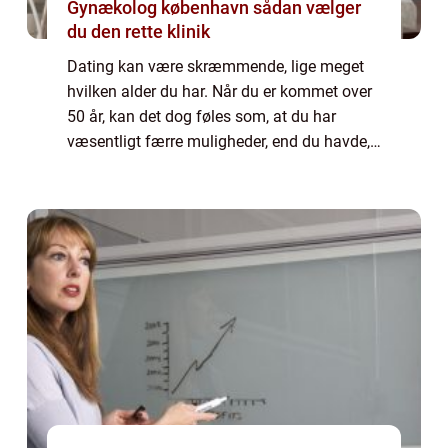
Gynækolog københavn sådan vælger
du den rette klinik
Dating kan være skræmmende, lige meget
hvilken alder du har. Når du er kommet over
50 år, kan det dog føles som, at du har
væsentligt færre muligheder, end du havde,
da du var ung. Da du var ung og studerende,
kunne du dels møde nogen på dit studie, ...