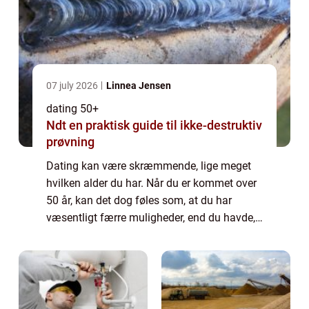
07 july 2026
Linnea Jensen
dating 50+
Ndt en praktisk guide til ikke-destruktiv
prøvning
Dating kan være skræmmende, lige meget
hvilken alder du har. Når du er kommet over
50 år, kan det dog føles som, at du har
væsentligt færre muligheder, end du havde,
da du var ung. Da du var ung og studerende,
kunne du dels møde nogen på dit studie, ...