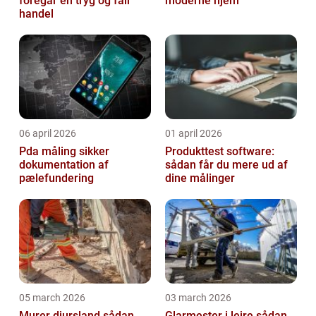
foregår en tryg og fair
moderne hjem
handel
06 april 2026
01 april 2026
Pda måling sikker
Produkttest software:
dokumentation af
sådan får du mere ud af
pælefundering
dine målinger
05 march 2026
03 march 2026
Murer djursland sådan
Glarmester i lejre sådan