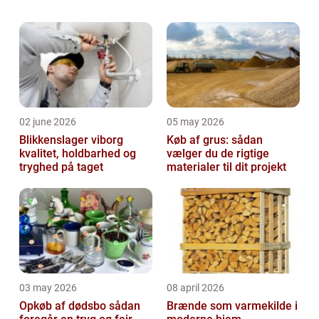
til boligen. De fleste krystaller og sten er
blevet skabt under tryk og temp...
02 june 2026
05 may 2026
Blikkenslager viborg
Køb af grus: sådan
kvalitet, holdbarhed og
vælger du de rigtige
tryghed på taget
materialer til dit projekt
03 may 2026
08 april 2026
Opkøb af dødsbo sådan
Brænde som varmekilde i