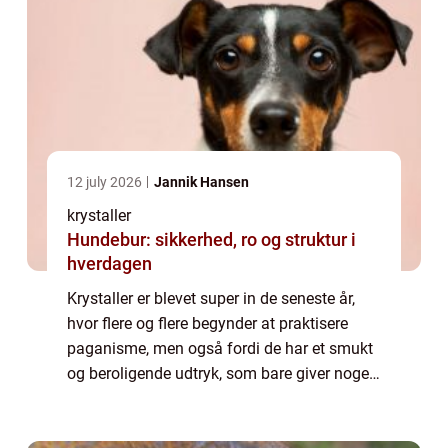
12 july 2026
Jannik Hansen
krystaller
Hundebur: sikkerhed, ro og struktur i
hverdagen
Krystaller er blevet super in de seneste år,
hvor flere og flere begynder at praktisere
paganisme, men også fordi de har et smukt
og beroligende udtryk, som bare giver noget
til boligen. De fleste krystaller og sten er
blevet skabt under tryk og temp...