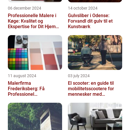
06 december 2024
14 october 2024
Professionelle Malere i
Gulvsliber i Odense:
Køge: Kvalitet og
Forvandl dit gulv til et
Ekspertise for Dit Hjem
Kunstværk
eller Virksomhed
11 august 2024
03 july 2024
Malerfirma
El scooter: en guide til
Frederiksberg: Få
mobilitetsscootere for
Professionel
mennesker med
Malerservice til dit hjem
bevægelsesbesvær
eller virksomhed