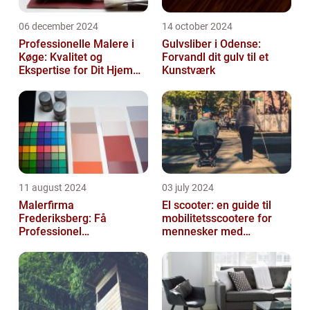
06 december 2024
14 october 2024
Professionelle Malere i
Gulvsliber i Odense:
Køge: Kvalitet og
Forvandl dit gulv til et
Ekspertise for Dit Hjem
Kunstværk
eller Virksomhed
11 august 2024
03 july 2024
Malerfirma
El scooter: en guide til
Frederiksberg: Få
mobilitetsscootere for
Professionel
mennesker med
Malerservice til dit hjem
bevægelsesbesvær
eller virksomhed